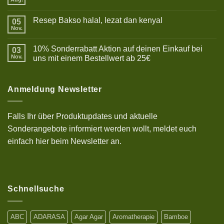
Keine
Kommentare
zu
Resep Bakso halal, lezat dan kenyal
05
Betriebsurlaub
Nov.
Keine
Kommentare
zu
10% Sonderrabatt Aktion auf deinen Einkauf bei
03
Resep
Bakso
Nov.
uns mit einem Bestellwert ab 25€
halal,
Keine
lezat
Kommentare
dan
zu
kenyal
10%
Anmeldung Newsletter
Sonderrabatt
Aktion
auf
deinen
Falls Ihr über Produktupdates und aktuelle
Einkauf
bei
Sonderangebote informiert werden wollt, meldet euch
uns
mit
einfach hier beim Newsletter an.
einem
Bestellwert
ab
25€
Schnellsuche
ABC
ADARASA
Agar Agar
Aromatherapie
Bamboe