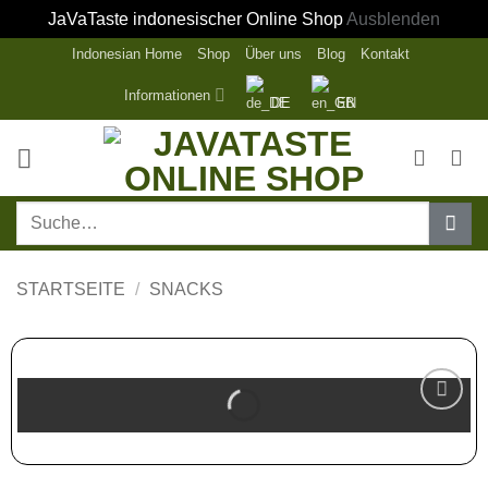
JaVaTaste indonesischer Online Shop
Ausblenden
Zum
Indonesian Home
Shop
Über uns
Blog
Kontakt
Inhalt
Informationen
DE
EN
springen
Suche
nach:
STARTSEITE
/
SNACKS
Zur
Wunschliste
hinzufügen