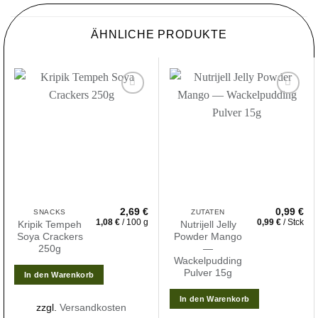
ÄHNLICHE PRODUKTE
Zur
Zur
Wunschliste
Wunschliste
hinzufügen
hinzufügen
2,69
€
0,99
€
SNACKS
ZUTATEN
1,08
€
/
100
g
0,99
€
/
Stck
Kripik Tempeh
Nutrijell Jelly
Soya Crackers
Powder Mango
250g
—
Wackelpudding
Pulver 15g
In den Warenkorb
In den Warenkorb
zzgl.
Versandkosten