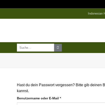
Zum
Indonesian
Inhalt
springen
Suche
nach:
Hast du dein Passwort vergessen? Bitte gib deinen B
kannst.
Erforderlich
Benutzername oder E-Mail
*