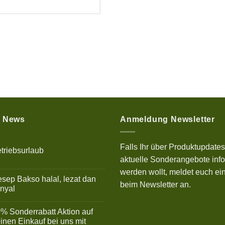
e News
Anmeldung Newsletter
Falls Ihr über Produktupdate
triebsurlaub
aktuelle Sonderangebote info
ne
mmentare
werden wollt, meldet euch ein
sep Bakso halal, lezat dan
riebsurlaub
beim Newsletter an.
nyal
ne
mmentare
% Sonderrabatt Aktion auf
ep
inen Einkauf bei uns mit
so