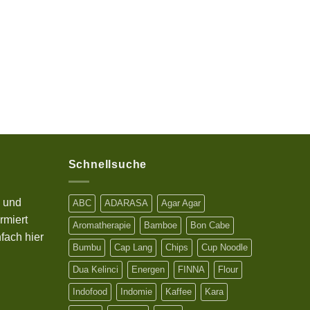
Schnellsuche
s und
ABC
ADARASA
Agar Agar
rmiert
Aromatherapie
Bamboe
Bon Cabe
fach hier
Bumbu
Cap Lang
Chips
Cup Noodle
Dua Kelinci
Energen
FINNA
Flour
Indofood
Indomie
Kaffee
Kara