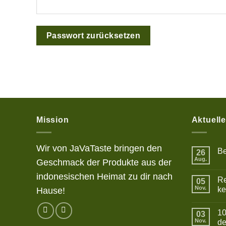
Passwort zurücksetzen
Mission
Aktuell
Wir von JaVaTaste bringen den
Be
26
Aug.
Geschmack der Produkte aus der
Kei
Ko
zu
indonesischen Heimat zu dir nach
Re
05
Bet
Nov.
ke
Hause!
Kei
Ko
10
zu
03
Res
Nov.
de
Bak