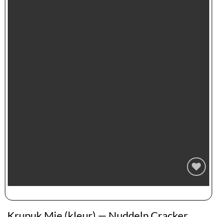
Zur
Wunschliste
hinzufügen
Krupuk Mie (kleur) — Nuddeln Cracker