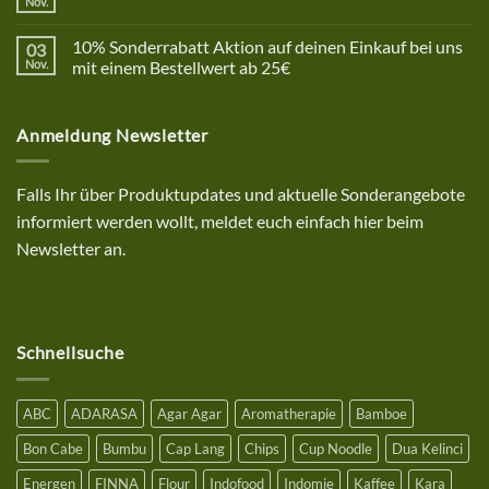
Nov.
Keine
Kommentare
zu
10% Sonderrabatt Aktion auf deinen Einkauf bei uns
03
Resep
Bakso
Nov.
mit einem Bestellwert ab 25€
halal,
Keine
lezat
Kommentare
dan
zu
kenyal
Anmeldung Newsletter
10%
Sonderrabatt
Aktion
auf
deinen
Falls Ihr über Produktupdates und aktuelle Sonderangebote
Einkauf
bei
informiert werden wollt, meldet euch einfach hier beim
uns
mit
Newsletter an.
einem
Bestellwert
ab
25€
Schnellsuche
ABC
ADARASA
Agar Agar
Aromatherapie
Bamboe
Bon Cabe
Bumbu
Cap Lang
Chips
Cup Noodle
Dua Kelinci
Energen
FINNA
Flour
Indofood
Indomie
Kaffee
Kara