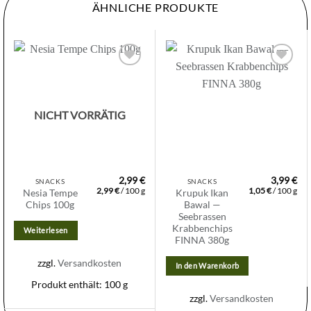
ÄHNLICHE PRODUKTE
Zur
Zur
Wunschliste
Wunschliste
hinzufügen
hinzufügen
NICHT VORRÄTIG
2,99
€
3,99
€
SNACKS
SNACKS
2,99
€
/
100
g
1,05
€
/
100
g
Nesia Tempe
Krupuk Ikan
Chips 100g
Bawal —
Seebrassen
Krabbenchips
Weiterlesen
FINNA 380g
zzgl.
Versandkosten
In den Warenkorb
Produkt enthält: 100
g
zzgl.
Versandkosten