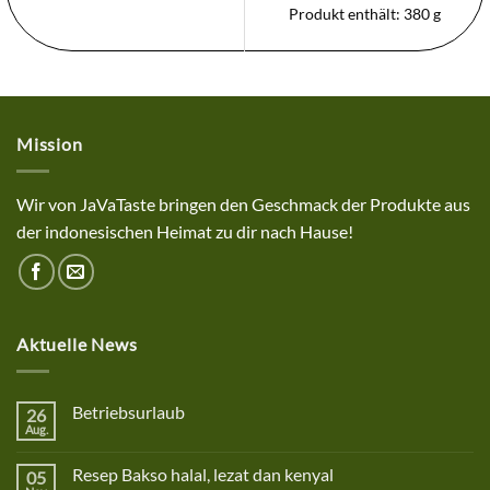
Produkt enthält: 380
g
Mission
Wir von JaVaTaste bringen den Geschmack der Produkte aus
der indonesischen Heimat zu dir nach Hause!
Aktuelle News
Betriebsurlaub
26
Aug.
Keine
Kommentare
zu
Resep Bakso halal, lezat dan kenyal
05
Betriebsurlaub