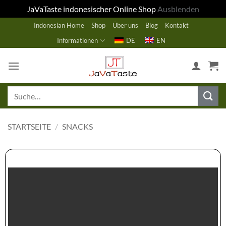
JaVaTaste indonesischer Online Shop
Ausblenden
Zum
Indonesian Home
Shop
Über uns
Blog
Kontakt
Inhalt
Informationen
DE
EN
springen
Suche
nach:
STARTSEITE
/
SNACKS