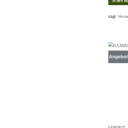
In den W
zzgl.
Vers
Angebot
GEWÜRZE