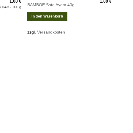
1,00
€
1,00
€
BAMBOE Soto Ayam 40g
2,04
€
/
100
g
In den Warenkorb
zzgl.
Versandkosten