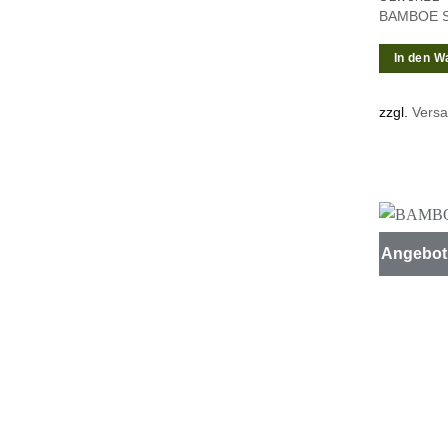
BAMBOE Se
In den W
zzgl.
Vers
Angebot