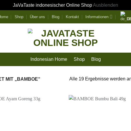
JaVaTaste indonesischer Online Shop
Ausblenden
 Home
Shop
Über uns
Blog
Kontakt
Informationen
D
Indonesian Home
Shop
Blog
Alle 19 Ergebnisse werden a
 MIT „BAMBOE“
Zur
Wunschliste
W
hinzufügen
h