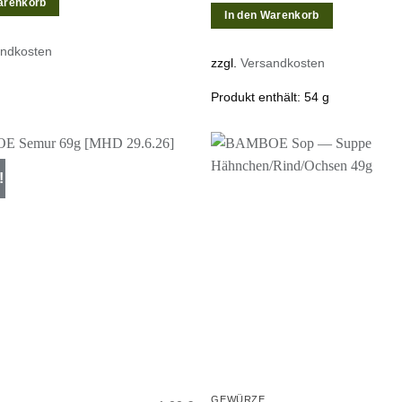
arenkorb
In den Warenkorb
andkosten
zzgl.
Versandkosten
Produkt enthält: 54
g
!
Zur
Wunschliste
W
hinzufügen
h
GEWÜRZE