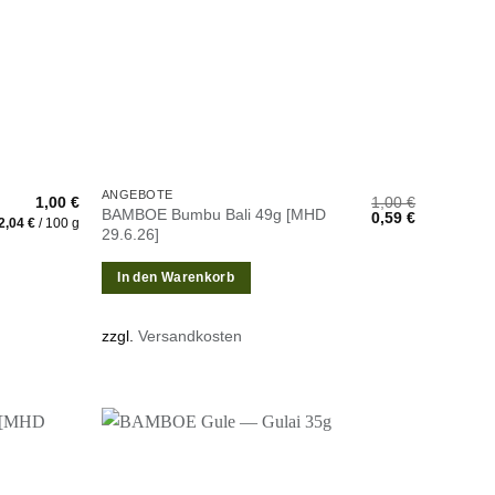
ANGEBOTE
1,00
€
1,00
€
BAMBOE Bumbu Bali 49g [MHD
Ursprünglicher
Aktueller
0,59
€
2,04
€
/
100
g
Preis
Preis
29.6.26]
war:
ist:
1,00 €
0,59 €.
In den Warenkorb
zzgl.
Versandkosten
Zur
Zur
unschliste
Wunschliste