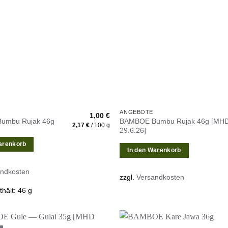
hinzufügen
h
ANGEBOTE
1,00
€
BAMBOE Bumbu Rujak 46g [MH
umbu Rujak 46g
2,17
€
/
100
g
29.6.26]
arenkorb
In den Warenkorb
andkosten
zzgl.
Versandkosten
thält: 46
g