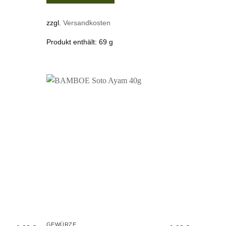
zzgl.
Versandkosten
Produkt enthält: 69
g
Zur
Zur
unschliste
Wunschliste
inzufügen
hinzufügen
GEWÜRZE