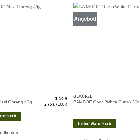
Angebot!
Zur
Wunschliste
W
hinzufügen
h
GEWÜRZE
1,10
€
asi Goreng 40g
BAMBOE Opor (White Curry) 36g
2,75
€
/
100
g
arenkorb
In den Warenkorb
andkosten