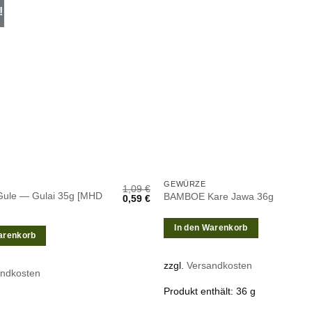
!
Zur
Wunschliste
W
hinzufügen
h
GEWÜRZE
1,09
€
ule — Gulai 35g [MHD
BAMBOE Kare Jawa 36g
Ursprünglicher
Aktueller
0,59
€
Preis
Preis
war:
ist:
1,09 €
0,59 €.
In den Warenkorb
arenkorb
zzgl.
Versandkosten
andkosten
Produkt enthält: 36
g