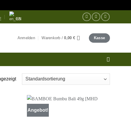
E
EN
Anmelden
Warenkorb /
0,00
€
Kasse
ngezeigt
Angebot!
Zur
Zur
unschliste
Wunschliste
inzufügen
hinzufügen