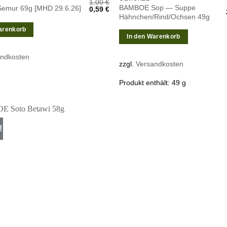
1,00
€
BAMBOE Sop — Suppe
mur 69g [MHD 29.6.26]
Ursprünglicher
Aktueller
0,59
€
Preis
Preis
Hähnchen/Rind/Ochsen 49g
war:
ist:
1,00 €
0,59 €.
arenkorb
In den Warenkorb
andkosten
zzgl.
Versandkosten
Produkt enthält: 49
g
!
Zur
Wunschliste
hinzufügen