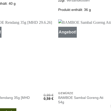
zzgl.
Versandkosten
thält: 40
g
Produkt enthält: 36
g
!
Angebot!
Zur
Wunschliste
W
hinzufügen
h
GEWÜRZE
0,99
€
endang 35g [MHD
BAMBOE Sambal Goreng Ati
Ursprünglicher
Aktueller
0,59
€
Preis
Preis
54g
war:
ist:
0,99 €
0,59 €.