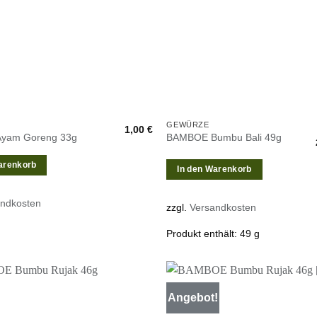
GEWÜRZE
1,00
€
yam Goreng 33g
BAMBOE Bumbu Bali 49g
arenkorb
In den Warenkorb
andkosten
zzgl.
Versandkosten
Produkt enthält: 49
g
Angebot!
Zur
Wunschliste
W