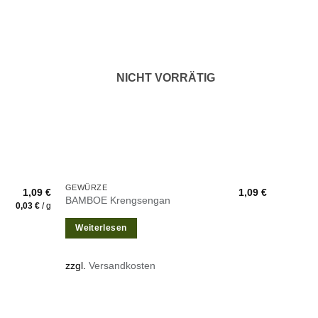
Zur
Zur
unschliste
Wunschliste
inzufügen
hinzufügen
NICHT VORRÄTIG
GEWÜRZE
1,09
€
1,09
€
BAMBOE Krengsengan
0,03
€
/
g
Weiterlesen
zzgl.
Versandkosten