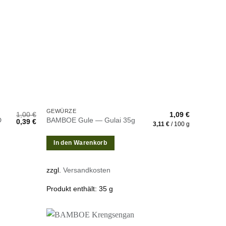
inzufügen
hinzufügen
GEWÜRZE
1,00
€
1,09
€
D
BAMBOE Gule — Gulai 35g
Ursprünglicher
Aktueller
0,39
€
3,11
€
/
100
g
Preis
Preis
war:
ist:
1,00 €
0,39 €.
In den Warenkorb
zzgl.
Versandkosten
Produkt enthält: 35
g