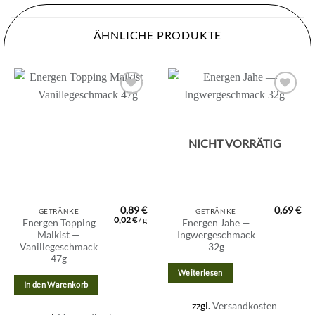
ÄHNLICHE PRODUKTE
Zur
Zur
Wunschliste
Wunschliste
hinzufügen
hinzufügen
NICHT VORRÄTIG
0,89
€
0,69
€
GETRÄNKE
GETRÄNKE
0,02
€
/
g
Energen Topping
Energen Jahe —
Malkist —
Ingwergeschmack
Vanillegeschmack
32g
47g
Weiterlesen
In den Warenkorb
zzgl.
Versandkosten