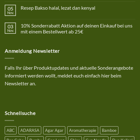
Kommentare
zu
Resep Bakso halal, lezat dan kenyal
05
Betriebsurlaub
Nov.
Keine
Kommentare
zu
10% Sonderrabatt Aktion auf deinen Einkauf bei uns
03
Resep
Bakso
Nov.
mit einem Bestellwert ab 25€
halal,
Keine
lezat
Kommentare
dan
zu
kenyal
Anmeldung Newsletter
10%
Sonderrabatt
Aktion
auf
deinen
Falls Ihr über Produktupdates und aktuelle Sonderangebote
Einkauf
bei
informiert werden wollt, meldet euch einfach hier beim
uns
mit
Newsletter an.
einem
Bestellwert
ab
25€
Schnellsuche
ABC
ADARASA
Agar Agar
Aromatherapie
Bamboe