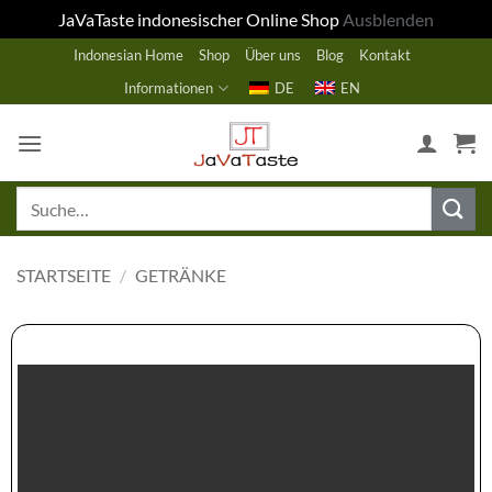
JaVaTaste indonesischer Online Shop
Ausblenden
Zum
Indonesian Home
Shop
Über uns
Blog
Kontakt
Inhalt
Informationen
DE
EN
springen
Suche
nach:
STARTSEITE
/
GETRÄNKE