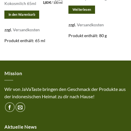
war:
ist:
1,83
€
/
100
ml
Kokosmilch 65ml
1,29 €
1,19 €.
Weiterlesen
In den Warenkorb
zzgl.
Versandkosten
zzgl.
Versandkosten
Produkt enthält: 80
g
Produkt enthält: 65
ml
Mission
Wir von JaVaTaste bringen den Geschmack der Produkte aus
der indonesischen Heimat zu dir nach Hause!
Aktuelle News