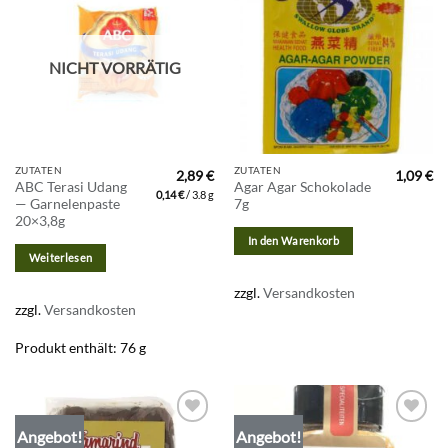
Zur
Zur
Wunschliste
Wunschliste
hinzufügen
hinzufügen
NICHT VORRÄTIG
ZUTATEN
ZUTATEN
2,89
€
1,09
€
ABC Terasi Udang
Agar Agar Schokolade
0,14
€
/
3.8
g
— Garnelenpaste
7g
20×3,8g
In den Warenkorb
Weiterlesen
zzgl.
Versandkosten
zzgl.
Versandkosten
Produkt enthält: 76
g
Angebot!
Angebot!
Zur
Zur