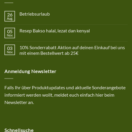
Betriebsurlaub
26
Aug.
Keine
Kommentare
zu
Resep Bakso halal, lezat dan kenyal
05
Betriebsurlaub
Nov.
Keine
Kommentare
zu
10% Sonderrabatt Aktion auf deinen Einkauf bei uns
03
Resep
Bakso
Nov.
mit einem Bestellwert ab 25€
halal,
Keine
lezat
Kommentare
dan
zu
kenyal
Anmeldung Newsletter
10%
Sonderrabatt
Aktion
auf
deinen
Falls Ihr über Produktupdates und aktuelle Sonderangebote
Einkauf
bei
informiert werden wollt, meldet euch einfach hier beim
uns
mit
Newsletter an.
einem
Bestellwert
ab
25€
Schnellsuche