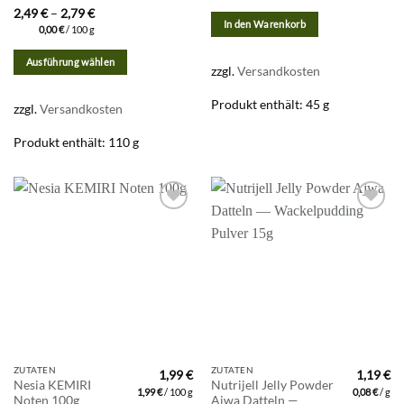
mehrere
2,49
€
–
2,79
€
Varianten
In den Warenkorb
0,00
€
/
100
g
auf.
Die
Ausführung wählen
zzgl.
Versandkosten
Optionen
können
Produkt enthält: 45
g
zzgl.
Versandkosten
auf
der
Produkt enthält: 110
g
Produktseite
gewählt
werden
Zur
Zur
Wunschliste
Wunschliste
hinzufügen
hinzufügen
ZUTATEN
ZUTATEN
1,99
€
1,19
€
Nesia KEMIRI
Nutrijell Jelly Powder
1,99
€
/
100
g
0,08
€
/
g
Noten 100g
Ajwa Datteln —