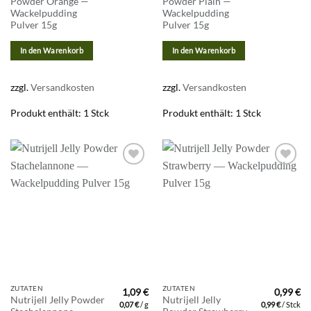
Powder Orange —
Powder Plain —
Wackelpudding
Wackelpudding
Pulver 15g
Pulver 15g
In den Warenkorb
In den Warenkorb
zzgl.
Versandkosten
zzgl.
Versandkosten
Produkt enthält: 1
Stck
Produkt enthält: 1
Stck
Zur
Zur
Wunschliste
Wunschliste
hinzufügen
hinzufügen
ZUTATEN
ZUTATEN
1,09
€
0,99
€
Nutrijell Jelly Powder
Nutrijell Jelly
0,07
€
/
g
0,99
€
/
Stck