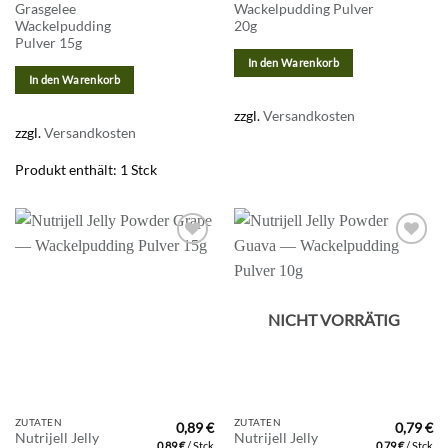
Grasgelee
Wackelpudding Pulver
Wackelpudding
20g
Pulver 15g
In den Warenkorb
In den Warenkorb
zzgl.
Versandkosten
zzgl.
Versandkosten
Produkt enthält: 1
Stck
Zur
Zur
Wunschliste
Wunschliste
hinzufügen
hinzufügen
NICHT VORRÄTIG
ZUTATEN
ZUTATEN
0,89
€
0,79
€
Nutrijell Jelly
Nutrijell Jelly
0,89
€
/
Stck
0,79
€
/
Stck