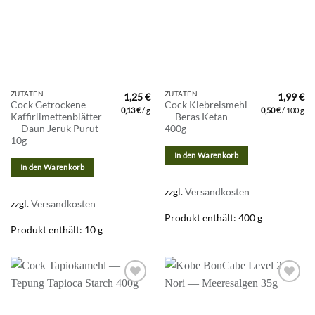
ZUTATEN
ZUTATEN
1,25
€
1,99
€
Cock Getrockene
Cock Klebreismehl
0,13
€
/
g
0,50
€
/
100
g
Kaffirlimettenblätter
— Beras Ketan
— Daun Jeruk Purut
400g
10g
In den Warenkorb
In den Warenkorb
zzgl.
Versandkosten
zzgl.
Versandkosten
Produkt enthält: 400
g
Produkt enthält: 10
g
Zur
Zur
Wunschliste
Wunschliste
hinzufügen
hinzufügen