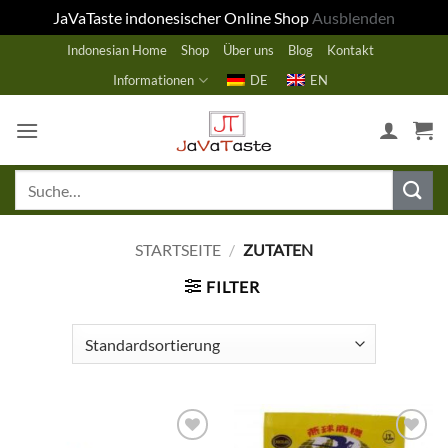
JaVaTaste indonesischer Online Shop
Ausblenden
Zum
Indonesian Home
Shop
Über uns
Blog
Kontakt
Inhalt
Informationen
DE
EN
springen
Suche
nach:
STARTSEITE
/
ZUTATEN
FILTER