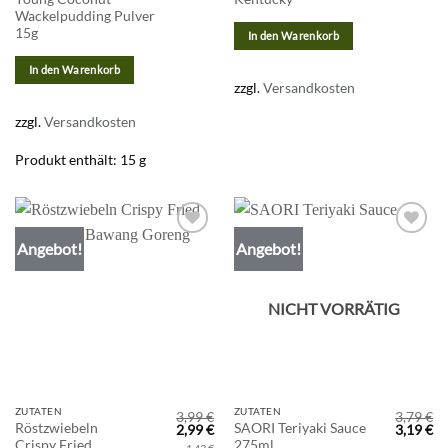
Wackelpudding Pulver
15g
In den Warenkorb
In den Warenkorb
zzgl.
Versandkosten
zzgl.
Versandkosten
Produkt enthält: 15
g
Angebot!
Angebot!
Zur
Zur
Wunschliste
Wunschliste
hinzufügen
hinzufügen
NICHT VORRÄTIG
ZUTATEN
ZUTATEN
3,99
€
3,79
€
Röstzwiebeln
SAORI Teriyaki Sauce
Ursprünglicher
Aktueller
Ursprün
Ak
2,99
€
3,19
€
Preis
Preis
Preis
Pr
Crispy Fried
275ml