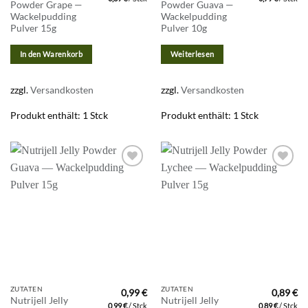
Powder Grape —
Powder Guava —
Wackelpudding
Wackelpudding
Pulver 15g
Pulver 10g
In den Warenkorb
Weiterlesen
zzgl.
Versandkosten
zzgl.
Versandkosten
Produkt enthält: 1
Stck
Produkt enthält: 1
Stck
Zur
Zur
Wunschliste
Wunschliste
hinzufügen
hinzufügen
ZUTATEN
ZUTATEN
0,99
€
0,89
€
Nutrijell Jelly
Nutrijell Jelly
0,99
€
/
Stck
0,89
€
/
Stck