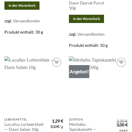
Daon Djeruk Purut
In den Warenkorb
10g
In den Warenkorb
zzgl.
Versandkosten
Produkt enthält: 30
g
zzgl.
Versandkosten
Produkt enthält: 10
g
Angebot!
Zur
Zur
Wunschliste
Wunschliste
hinzufügen
hinzufügen
LEBENSMITTEL
ZUTATEN
1,29
€
3,20
€
Lucullus Lorbeerblatt
Merbabu
Ursprün
Ak
3,00
€
0,13
€
/
g
Preis
Pr
— Daon Salam 10g
Tapiokamehl —
0,64
€