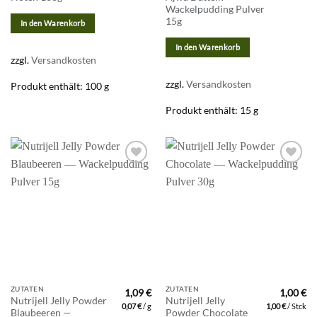
Wackelpudding Pulver
15g
In den Warenkorb
In den Warenkorb
zzgl.
Versandkosten
zzgl.
Versandkosten
Produkt enthält: 100
g
Produkt enthält: 15
g
Zur
Zur
Wunschliste
Wunschliste
hinzufügen
hinzufügen
ZUTATEN
ZUTATEN
1,09
€
1,00
€
Nutrijell Jelly Powder
Nutrijell Jelly
0,07
€
/
g
1,00
€
/
Stck
Blaubeeren —
Powder Chocolate