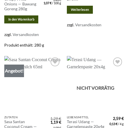
1,43
€
war:
ist:
war:
ist
1,07
€
/
100
g
Onions — Bawang
3,99 €
2,99 €.
3,79 €
3,
Goreng 280g
Weiterlesen
In den Warenkorb
zzgl.
Versandkosten
zzgl.
Versandkosten
Produkt enthält: 280
g
Angebot!
Zur
Zur
Wunschliste
Wunschliste
hinzufügen
hinzufügen
NICHT VORRÄTIG
ZUTATEN
LEBENSMITTEL
1,29
€
2,59
€
Sasa Santan
Terasi Udang —
Ursprünglicher
Aktueller
1,19
€
0,13
€
/
4
g
Preis
Preis
Coconut Cream —
Garnelenpaste 20x4g
1,98
€