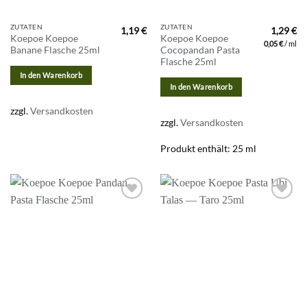
ZUTATEN
ZUTATEN
1,19
€
1,29
€
Koepoe Koepoe
Koepoe Koepoe
0,05
€
/
ml
Banane Flasche 25ml
Cocopandan Pasta
Flasche 25ml
In den Warenkorb
In den Warenkorb
zzgl.
Versandkosten
zzgl.
Versandkosten
Produkt enthält: 25
ml
Zur
Zur
Wunschliste
Wunschliste
hinzufügen
hinzufügen