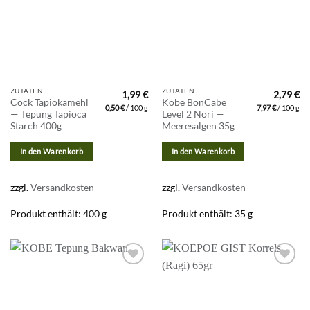
ZUTATEN
ZUTATEN
1,99
€
2,79
€
Cock Tapiokamehl
Kobe BonCabe
0,50
€
/
100
g
7,97
€
/
100
g
— Tepung Tapioca
Level 2 Nori —
Starch 400g
Meeresalgen 35g
In den Warenkorb
In den Warenkorb
zzgl.
Versandkosten
zzgl.
Versandkosten
Produkt enthält: 400
g
Produkt enthält: 35
g
Zur
Zur
Wunschliste
Wunschliste
hinzufügen
hinzufügen