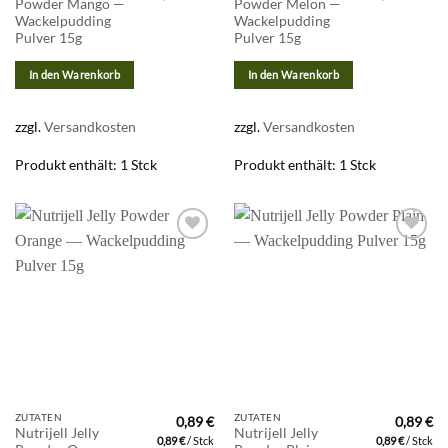
Powder Mango —
Powder Melon —
Wackelpudding
Wackelpudding
Pulver 15g
Pulver 15g
In den Warenkorb
In den Warenkorb
zzgl.
Versandkosten
zzgl.
Versandkosten
Produkt enthält: 1
Stck
Produkt enthält: 1
Stck
Zur
Zur
Wunschliste
Wunschliste
hinzufügen
hinzufügen
ZUTATEN
ZUTATEN
0,89
€
0,89
€
Nutrijell Jelly
Nutrijell Jelly
0,89
€
/
Stck
0,89
€
/
Stck