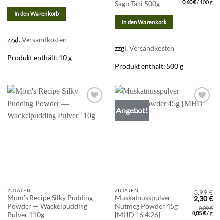
war:
ist
0,60
€
/
100
g
Sagu Tani 500g
3,20 €
3,
In den Warenkorb
In den Warenkorb
zzgl.
Versandkosten
zzgl.
Versandkosten
Produkt enthält: 10
g
Produkt enthält: 500
g
Angebot!
Zur
Zur
Wunschliste
Wunschliste
hinzufügen
hinzufügen
Dieses
ZUTATEN
ZUTATEN
3,99
€
Mom’s Recipe Silky Pudding
Muskatnusspulver —
Ursprün
Ak
2,30
€
Produkt
Preis
Pr
Powder — Wackelpudding
Nutmeg Powder 45g
0,09
€
war:
ist
weist
0,05
€
/
g
Pulver 110g
[MHD 16.4.26]
3,99 €
2,