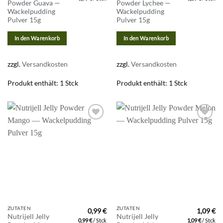
Powder Guava —
Powder Lychee —
Wackelpudding
Wackelpudding
Pulver 15g
Pulver 15g
In den Warenkorb
In den Warenkorb
zzgl.
Versandkosten
zzgl.
Versandkosten
Produkt enthält: 1
Stck
Produkt enthält: 1
Stck
Zur
Zur
Wunschliste
Wunschliste
hinzufügen
hinzufügen
ZUTATEN
ZUTATEN
0,99
€
1,09
€
Nutrijell Jelly
Nutrijell Jelly
0,99
€
/
Stck
1,09
€
/
Stck