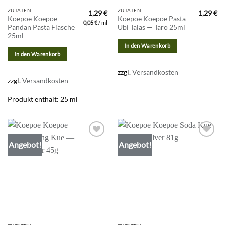
ZUTATEN
ZUTATEN
1,29
€
1,29
€
Koepoe Koepoe
Koepoe Koepoe Pasta
0,05
€
/
ml
Pandan Pasta Flasche
Ubi Talas — Taro 25ml
25ml
In den Warenkorb
In den Warenkorb
zzgl.
Versandkosten
zzgl.
Versandkosten
Produkt enthält: 25
ml
Angebot!
Angebot!
Zur
Zur
Wunschliste
Wunschliste
hinzufügen
hinzufügen