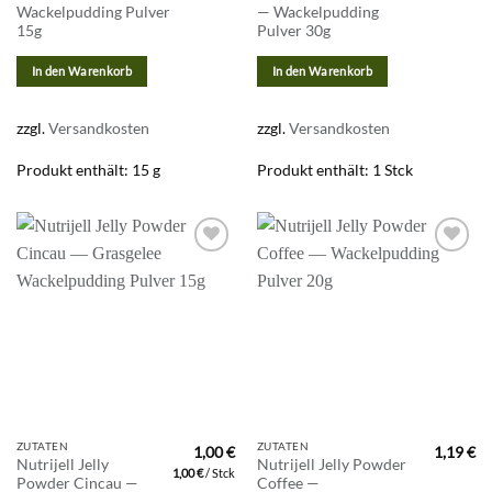
Wackelpudding Pulver
— Wackelpudding
15g
Pulver 30g
In den Warenkorb
In den Warenkorb
zzgl.
Versandkosten
zzgl.
Versandkosten
Produkt enthält: 15
g
Produkt enthält: 1
Stck
Zur
Zur
Wunschliste
Wunschliste
hinzufügen
hinzufügen
ZUTATEN
ZUTATEN
1,00
€
1,19
€
Nutrijell Jelly
Nutrijell Jelly Powder
1,00
€
/
Stck
Powder Cincau —
Coffee —