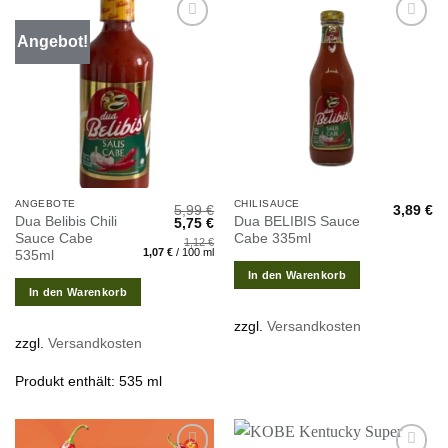
Angebot!
Zur
Zur
Wunschliste
Wunschliste
hinzufügen
hinzufügen
ANGEBOTE
CHILISAUCE
5,99
€
3,89
€
Dua Belibis Chili
Dua BELIBIS Sauce
Ursprünglicher
Aktueller
5,75
€
Preis
Preis
Sauce Cabe
Cabe 335ml
1,12
€
war:
ist:
1,07
€
/
100
ml
535ml
5,99 €
5,75 €.
In den Warenkorb
In den Warenkorb
zzgl.
Versandkosten
zzgl.
Versandkosten
Produkt enthält: 535
ml