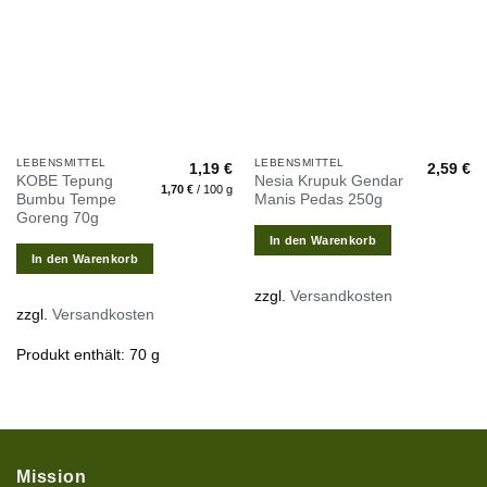
Wunschliste
Wunschliste
hinzufügen
hinzufügen
LEBENSMITTEL
LEBENSMITTEL
1,19
€
2,59
€
KOBE Tepung
Nesia Krupuk Gendar
1,70
€
/
100
g
Bumbu Tempe
Manis Pedas 250g
Goreng 70g
In den Warenkorb
In den Warenkorb
zzgl.
Versandkosten
zzgl.
Versandkosten
Produkt enthält: 70
g
Mission