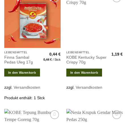
Zur
Zur
Wunschliste
Wunschliste
hinzufügen
hinzufügen
LEBENSMITTEL
LEBENSMITTEL
0,44
€
1,19
€
Finna Sambal
KOBE Kentucky Super
0,44
€
/
Stck
Pedas Uleg 17g
Crispy 70g
In den Warenkorb
In den Warenkorb
zzgl.
Versandkosten
zzgl.
Versandkosten
Produkt enthält: 1
Stck
Zur
Zur