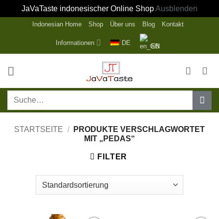
JaVaTaste indonesischer Online Shop
Ausblenden
Zum
Indonesian Home
Shop
Über uns
Blog
Kontakt
Inhalt
Informationen
DE
EN
springen
Suche
nach:
STARTSEITE
/
PRODUKTE VERSCHLAGWORTET
MIT „PEDAS“
FILTER