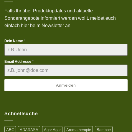
Aktion
auf
deinen
Falls Ihr über Produktupdates und aktuelle
Einkauf
bei
Sonderangebote informiert werden wollt, meldet euch
uns
mit
einfach hier beim Newsletter an.
einem
Bestellwert
ab
25€
Dein Name
*
Email Addresse
*
Anmelden
Schnellsuche
ABC
ADARASA
Agar Agar
Aromatherapie
Bamboe