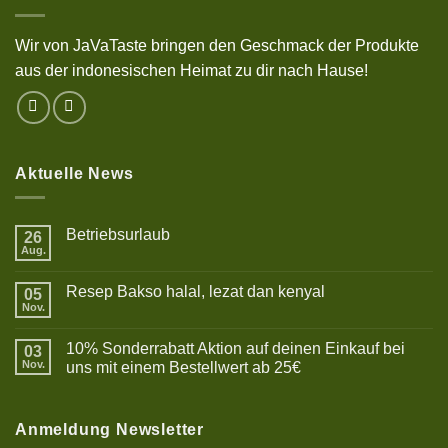
Wir von JaVaTaste bringen den Geschmack der Produkte
aus der indonesischen Heimat zu dir nach Hause!
Aktuelle News
Betriebsurlaub
26
Aug.
Keine
Kommentare
zu
Resep Bakso halal, lezat dan kenyal
05
Betriebsurlaub
Nov.
Keine
Kommentare
zu
10% Sonderrabatt Aktion auf deinen Einkauf bei
03
Resep
Bakso
Nov.
uns mit einem Bestellwert ab 25€
halal,
Keine
lezat
Kommentare
dan
zu
kenyal
10%
Anmeldung Newsletter
Sonderrabatt