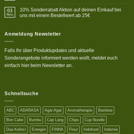
Kommentare
zu
10% Sonderrabatt Aktion auf deinen Einkauf bei
03
Resep
Bakso
Nov.
uns mit einem Bestellwert ab 25€
halal,
Keine
lezat
Kommentare
dan
zu
kenyal
10%
Anmeldung Newsletter
Sonderrabatt
Aktion
auf
deinen
Falls Ihr über Produktupdates und aktuelle
Einkauf
bei
Sonderangebote informiert werden wollt, meldet euch
uns
mit
einfach hier beim Newsletter an.
einem
Bestellwert
ab
25€
Schnellsuche
ABC
ADARASA
Agar Agar
Aromatherapie
Bamboe
Bon Cabe
Bumbu
Cap Lang
Chips
Cup Noodle
Dua Kelinci
Energen
FINNA
Flour
Indofood
Indomie