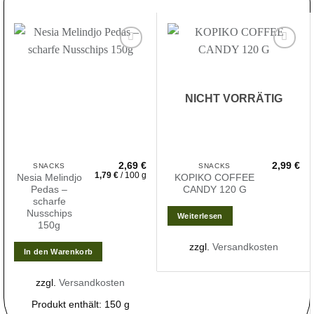
Zur
Zur
Wunschliste
Wunschliste
hinzufügen
hinzufügen
NICHT VORRÄTIG
2,69
€
2,99
€
SNACKS
SNACKS
1,79
€
/
100
g
Nesia Melindjo
KOPIKO COFFEE
Pedas –
CANDY 120 G
scharfe
Nusschips
Weiterlesen
150g
zzgl.
Versandkosten
In den Warenkorb
zzgl.
Versandkosten
Produkt enthält: 150
g