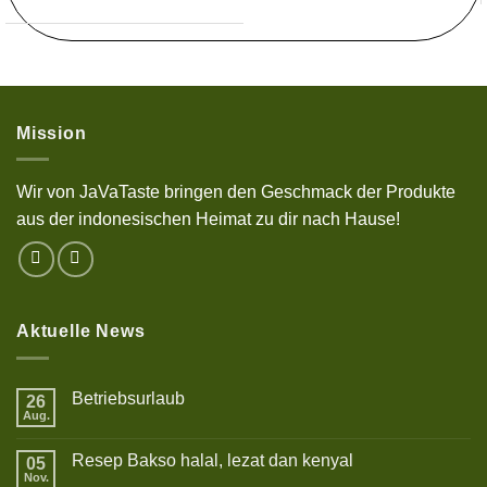
Mission
Wir von JaVaTaste bringen den Geschmack der Produkte
aus der indonesischen Heimat zu dir nach Hause!
Aktuelle News
Betriebsurlaub
26
Aug.
Keine
Kommentare
zu
Resep Bakso halal, lezat dan kenyal
05
Betriebsurlaub
Nov.
Keine