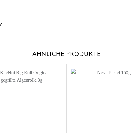
Y
ÄHNLICHE PRODUKTE
Zur
Wunschliste
Wu
hinzufügen
hi