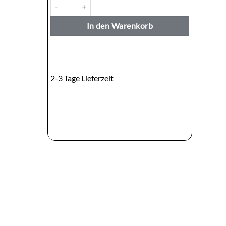
Garuda Rosta geröstete Erdnüsse — Scharf 90g Menge
In den Warenkorb
2-3 Tage Lieferzeit