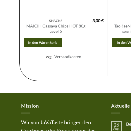
3,00
€
SNACKS
MAICIH Cassava Chips HOT 80g
TaoKaeNo
Level 5
gegri
In den Warenkorb
In den 
zzgl.
Versandkosten
Mission
Aktuelle
Wir von JaVaTaste bringen den
Be
26
Aug.
Geschmack der Produkte aus der
Kei