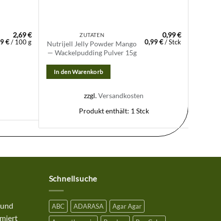
2,69
€
0,99
€
ZUTATEN
79
€
/
100
g
0,99
€
/
Stck
Nutrijell Jelly Powder Mango
BonCab
— Wackelpudding Pulver 15g
In den Warenkorb
In de
zzgl.
Versandkosten
Produkt enthält: 1
Stck
Schnellsuche
 und
ABC
ADARASA
Agar Agar
miert