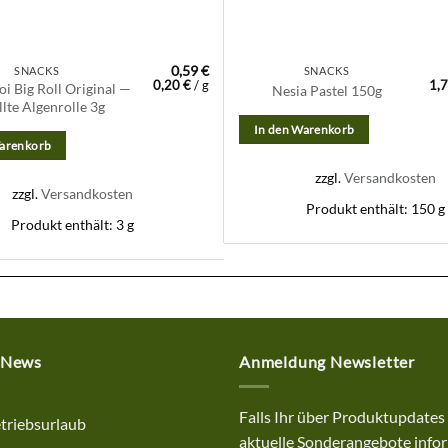
0,59
€
SNACKS
SNACKS
0,20
€
/
g
1,
i Big Roll Original —
Nesia Pastel 150g
llte Algenrolle 3g
In den Warenkorb
Warenkorb
zzgl.
Versandkosten
zzgl.
Versandkosten
Produkt enthält: 150
g
Produkt enthält: 3
g
 News
Anmeldung Newsletter
Falls Ihr über Produktupdates
triebsurlaub
aktuelle Sonderangebote infor
ne