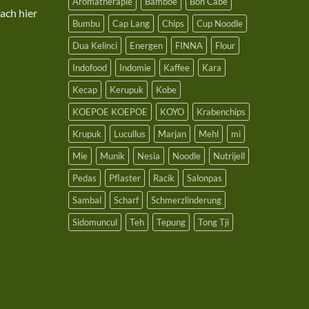
Aromatherapie
Bamboe
Bon Cabe
ach hier
Bumbu
Cap Lang
Chips
Cup Noodle
Dua Kelinci
Energen
FINNA
Flour
Indofood
Indomie
Kaffee
Kara
Kecap
Kerupuk
Kobe
KOEPOE KOEPOE
KOYO
Krabenchips
Krupuk
Lucullus
Marjan
Mehl
mi
Mie
Munik
Nesia
Noodle
Nutrijell
Pedas
Pflaster
Racik
Salonpas
Sambal
Scharf
Schmerzlinderung
Sidomuncul
Teh
Tepung
Tong Tji