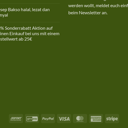
mmentare
werden wollt, meldet euch einf
sep Bakso halal, lezat dan
riebsurlaub
beim Newsletter an.
nyal
ne
mmentare
% Sonderrabatt Aktion auf
ep
inen Einkauf bei uns mit einem
so
stellwert ab 25€
l,
t
ne
mmentare
yal
%
derrabatt
ion
nen
kauf
em
tellwert
Sofort
GiroPay
PayPal
Visa
MasterCard
American
Stripe
Express