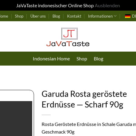
JaVaTaste indonesischer Online Shop
Ausblenden
 Home
Shop
Über uns
Blog
Kontakt
Informationen
D
Indonesian Home
Shop
Blog
Garuda Rosta geröstete
Erdnüsse — Scharf 90g
Rosta Geröstete Erdnüsse in Schale Garuda m
Geschmack 90g