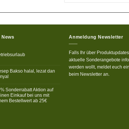
e News
Anmeldung Newsletter
Falls Ihr über Produktupdate
triebsurlaub
aktuelle Sonderangebote info
ne
mmentare
werden wollt, meldet euch ein
sep Bakso halal, lezat dan
riebsurlaub
beim Newsletter an.
nyal
ne
mmentare
% Sonderrabatt Aktion auf
ep
inen Einkauf bei uns mit
so
nem Bestellwert ab 25€
l,
t
ne
mmentare
yal
%
derrabatt
ion