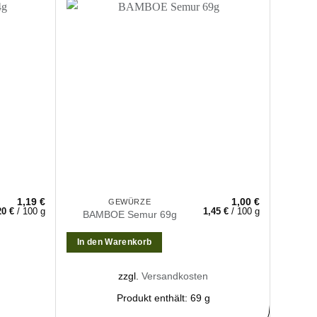
Zur
Zur
nschliste
Wunschliste
nzufügen
hinzufügen
1,19
€
1,00
€
GEWÜRZE
20
€
/
100
g
1,45
€
/
100
g
BAMBOE Semur 69g
Gar
In den Warenkorb
Weite
zzgl.
Versandkosten
Produkt enthält: 69
g