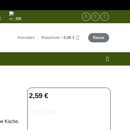
E
EN
Anmelden
Warenkorb /
0,00
€
Kasse
2,59
€
Nicht vorrätig
he Küche.