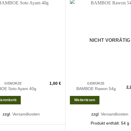
Zur
Wunschliste
Wu
hinzufügen
hi
NICHT VORRÄTIG
1,00
€
GEWÜRZE
GEWÜRZE
2,
OE Soto Ayam 40g
BAMBOE Rawon 54g
Warenkorb
Weiterlesen
zzgl.
Versandkosten
zzgl.
Versandkosten
Produkt enthält: 54
g