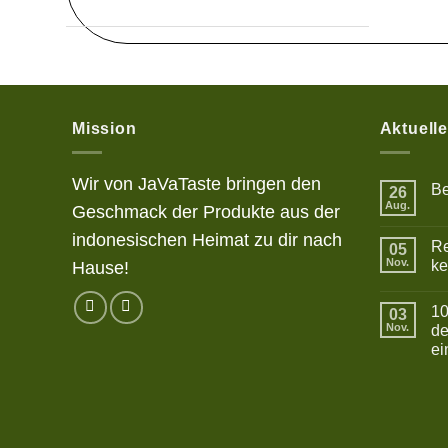
Mission
Aktuell
Wir von JaVaTaste bringen den
Be
26
Aug.
Geschmack der Produkte aus der
Kei
Ko
zu
indonesischen Heimat zu dir nach
Re
05
Bet
Nov.
ke
Hause!
Kei
Ko
10
zu
03
Res
Nov.
de
Bak
ei
hala
leza
Kei
dan
Ko
ken
zu
10
Son
Akt
auf