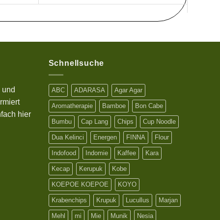
Schnellsuche
s und
ABC
ADARASA
Agar Agar
rmiert
Aromatherapie
Bamboe
Bon Cabe
fach hier
Bumbu
Cap Lang
Chips
Cup Noodle
Dua Kelinci
Energen
FINNA
Flour
Indofood
Indomie
Kaffee
Kara
Kecap
Kerupuk
Kobe
KOEPOE KOEPOE
KOYO
Krabenchips
Krupuk
Lucullus
Marjan
Mehl
mi
Mie
Munik
Nesia