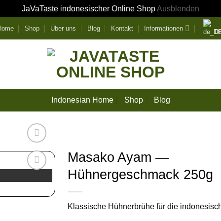
JaVaTaste indonesischer Online Shop
Ausblenden
 Home
Shop
Über uns
Blog
Kontakt
Informationen
D
Indonesian Home
Shop
Blog
Masako Ayam —
Hühnergeschmack 250g
Zur
Wunschliste
hinzufügen
Klassische Hühnerbrühe für die indonesisc