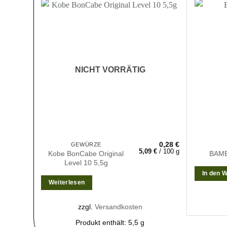
Zur
Wunschliste
hinzufügen
NICHT VORRÄTIG
0,28
€
GEWÜRZE
5,09
€
/
100
g
Kobe BonCabe Original
BAMB
Level 10 5,5g
In den 
Weiterlesen
zzgl.
Versandkosten
Produkt enthält: 5,5
g