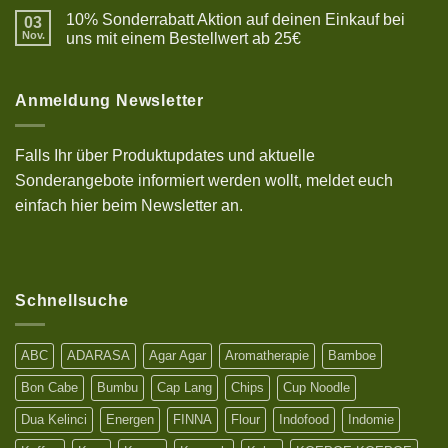
zu
10% Sonderrabatt Aktion auf deinen Einkauf bei
03
Resep
Bakso
Nov.
uns mit einem Bestellwert ab 25€
halal,
Keine
lezat
Kommentare
dan
zu
kenyal
10%
Anmeldung Newsletter
Sonderrabatt
Aktion
auf
deinen
Falls Ihr über Produktupdates und aktuelle
Einkauf
bei
Sonderangebote informiert werden wollt, meldet euch
uns
mit
einfach hier beim Newsletter an.
einem
Bestellwert
ab
25€
Schnellsuche
ABC
ADARASA
Agar Agar
Aromatherapie
Bamboe
Bon Cabe
Bumbu
Cap Lang
Chips
Cup Noodle
Dua Kelinci
Energen
FINNA
Flour
Indofood
Indomie