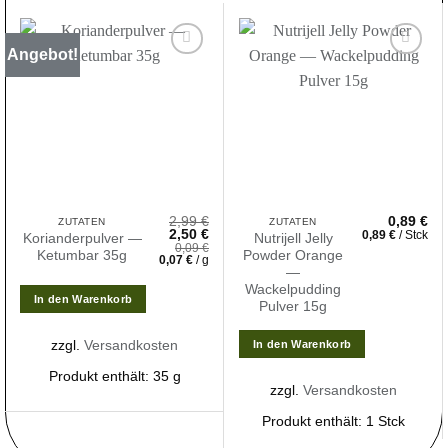
Angebot!
Zur
Zur
Wunschliste
Wunschliste
hinzufügen
hinzufügen
2,99
€
0,89
€
ZUTATEN
ZUTATEN
Ursprünglicher
Aktueller
2,50
€
0,89
€
/
Stck
Korianderpulver —
Nutrijell Jelly
Preis
Preis
0,09
€
Ketumbar 35g
Powder Orange
war:
ist:
0,07
€
/
g
2,99 €
2,50 €.
—
Wackelpudding
In den Warenkorb
Pulver 15g
zzgl.
Versandkosten
In den Warenkorb
Produkt enthält: 35
g
zzgl.
Versandkosten
Produkt enthält: 1
Stck