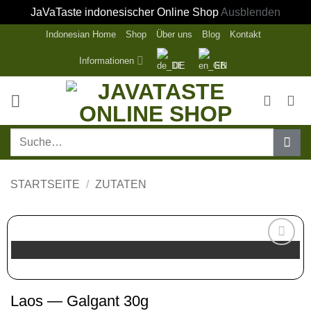
JaVaTaste indonesischer Online Shop
Ausblenden
Zum
Indonesian Home
Shop
Über uns
Blog
Kontakt
Inhalt
Informationen
DE
EN
springen
Suche
nach:
STARTSEITE
/
ZUTATEN
Zur
Wunschliste
hinzufügen
Laos — Galgant 30g