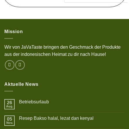
Mission
Wir von JaVaTaste bringen den Geschmack der Produkte
aus der indonesischen Heimat zu dir nach Hause!
Aktuelle News
Betriebsurlaub
26
Aug.
Keine
Kommentare
zu
Resep Bakso halal, lezat dan kenyal
05
Betriebsurlaub
Nov.
Keine
Kommentare