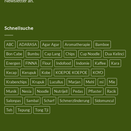
Newsletter an.
einem
Bestellwert
ab
25€
Schnellsuche
ABC
ADARASA
Agar Agar
Aromatherapie
Bamboe
Bon Cabe
Bumbu
Cap Lang
Chips
Cup Noodle
Dua Kelinci
Energen
FINNA
Flour
Indofood
Indomie
Kaffee
Kara
Kecap
Kerupuk
Kobe
KOEPOE KOEPOE
KOYO
Krabenchips
Krupuk
Lucullus
Marjan
Mehl
mi
Mie
Munik
Nesia
Noodle
Nutrijell
Pedas
Pflaster
Racik
Salonpas
Sambal
Scharf
Schmerzlinderung
Sidomuncul
Teh
Tepung
Tong Tji