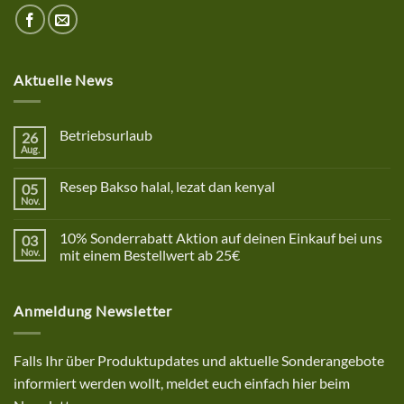
Aktuelle News
Betriebsurlaub
26
Aug.
Keine
Kommentare
zu
Resep Bakso halal, lezat dan kenyal
05
Betriebsurlaub
Nov.
Keine
Kommentare
zu
10% Sonderrabatt Aktion auf deinen Einkauf bei uns
03
Resep
Bakso
Nov.
mit einem Bestellwert ab 25€
halal,
Keine
lezat
Kommentare
dan
zu
kenyal
Anmeldung Newsletter
10%
Sonderrabatt
Aktion
auf
deinen
Falls Ihr über Produktupdates und aktuelle Sonderangebote
Einkauf
bei
informiert werden wollt, meldet euch einfach hier beim
uns
mit