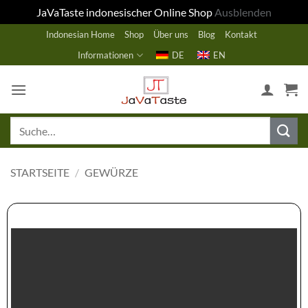
JaVaTaste indonesischer Online Shop
Ausblenden
Zum
Indonesian Home
Shop
Über uns
Blog
Kontakt
Inhalt
Informationen
DE
EN
springen
Suche
nach:
STARTSEITE
/
GEWÜRZE