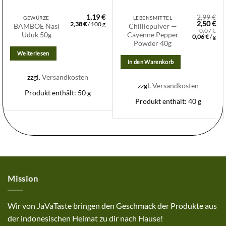
1,19
€
2,99
€
GEWÜRZE
LEBENSMITTEL
Ursprüng
Akt
2,50
€
2,38
€
/
100
g
BAMBOE Nasi
Chilliepulver —
Preis
Pre
0,07
€
Uduk 50g
Cayenne Pepper
war:
ist:
0,06
€
/
g
2,99 €
2,5
Powder 40g
Weiterlesen
In den Warenkorb
zzgl.
Versandkosten
zzgl.
Versandkosten
Produkt enthält: 50
g
Produkt enthält: 40
g
Mission
Wir von JaVaTaste bringen den Geschmack der Produkte aus
der indonesischen Heimat zu dir nach Hause!