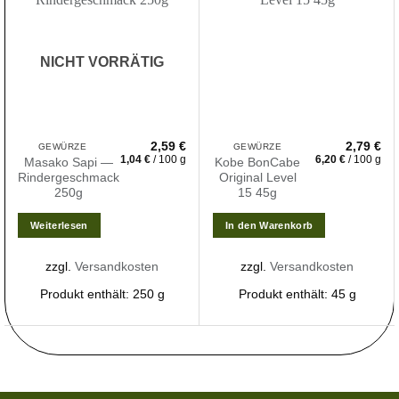
Zur
Zur
Wunschliste
Wunschliste
hinzufügen
hinzufügen
NICHT VORRÄTIG
2,59
€
2,79
€
GEWÜRZE
GEWÜRZE
1,04
€
/
100
g
6,20
€
/
100
g
Masako Sapi —
Kobe BonCabe
Rindergeschmack
Original Level
250g
15 45g
Weiterlesen
In den Warenkorb
zzgl.
Versandkosten
zzgl.
Versandkosten
Produkt enthält: 250
g
Produkt enthält: 45
g