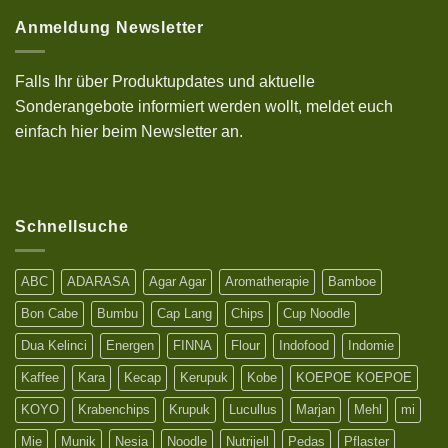
zu
kenyal
10%
Anmeldung Newsletter
Sonderrabatt
Aktion
auf
deinen
Falls Ihr über Produktupdates und aktuelle
Einkauf
bei
Sonderangebote informiert werden wollt, meldet euch
uns
mit
einfach hier beim Newsletter an.
einem
Bestellwert
ab
25€
Schnellsuche
ABC
ADARASA
Agar Agar
Aromatherapie
Bamboe
Bon Cabe
Bumbu
Cap Lang
Chips
Cup Noodle
Dua Kelinci
Energen
FINNA
Flour
Indofood
Indomie
Kaffee
Kara
Kecap
Kerupuk
Kobe
KOEPOE KOEPOE
KOYO
Krabenchips
Krupuk
Lucullus
Marjan
Mehl
mi
Mie
Munik
Nesia
Noodle
Nutrijell
Pedas
Pflaster