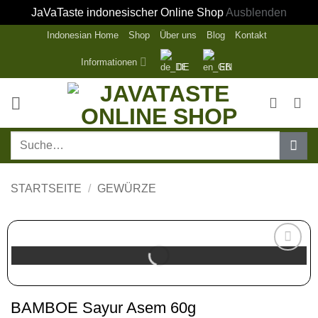
JaVaTaste indonesischer Online Shop
Ausblenden
Zum
Indonesian Home
Shop
Über uns
Blog
Kontakt
Inhalt
Informationen
DE
EN
springen
Suche
nach:
STARTSEITE
/
GEWÜRZE
Zur
Wunschliste
hinzufügen
BAMBOE Sayur Asem 60g