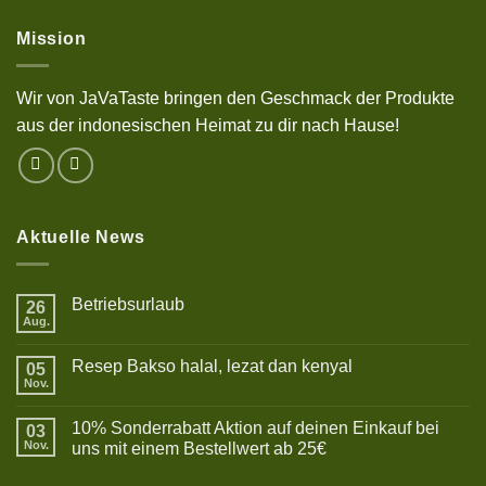
Mission
Wir von JaVaTaste bringen den Geschmack der Produkte
aus der indonesischen Heimat zu dir nach Hause!
Aktuelle News
Betriebsurlaub
26
Aug.
Keine
Kommentare
zu
Resep Bakso halal, lezat dan kenyal
05
Betriebsurlaub
Nov.
Keine
Kommentare
zu
10% Sonderrabatt Aktion auf deinen Einkauf bei
03
Resep
Bakso
Nov.
uns mit einem Bestellwert ab 25€
halal,
Keine
lezat
Kommentare
dan