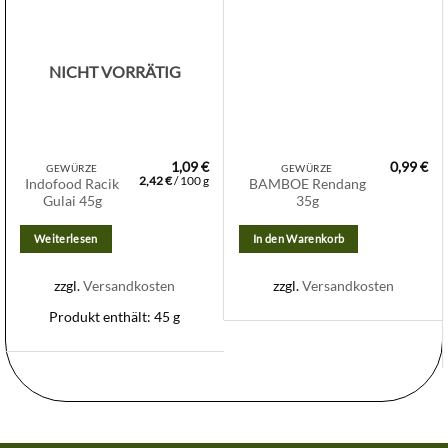
Zur
Zur
Wunschliste
Wunschliste
hinzufügen
hinzufügen
NICHT VORRÄTIG
1,09
€
0,99
€
GEWÜRZE
GEWÜRZE
2,42
€
/
100
g
Indofood Racik
BAMBOE Rendang
Gulai 45g
35g
Weiterlesen
In den Warenkorb
zzgl.
Versandkosten
zzgl.
Versandkosten
Produkt enthält: 45
g