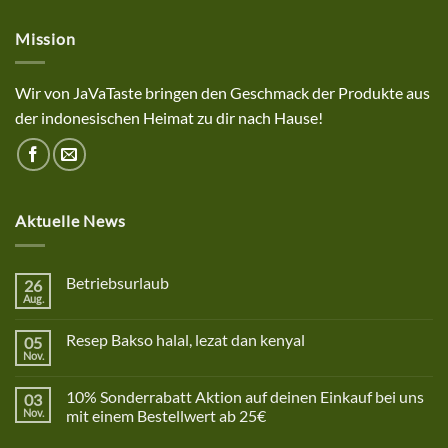
Mission
Wir von JaVaTaste bringen den Geschmack der Produkte aus
der indonesischen Heimat zu dir nach Hause!
Aktuelle News
Betriebsurlaub
26
Aug.
Keine
Kommentare
zu
Resep Bakso halal, lezat dan kenyal
05
Betriebsurlaub
Nov.
Keine
Kommentare
zu
10% Sonderrabatt Aktion auf deinen Einkauf bei uns
03
Resep
Bakso
Nov.
mit einem Bestellwert ab 25€
halal,
Keine
lezat