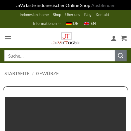
JaVaTaste indonesischer Online Shop
Ausblenden
Zum
Indonesian Home
Shop
Über uns
Blog
Kontakt
Inhalt
Informationen
DE
EN
springen
Suche
nach:
STARTSEITE
/
GEWÜRZE