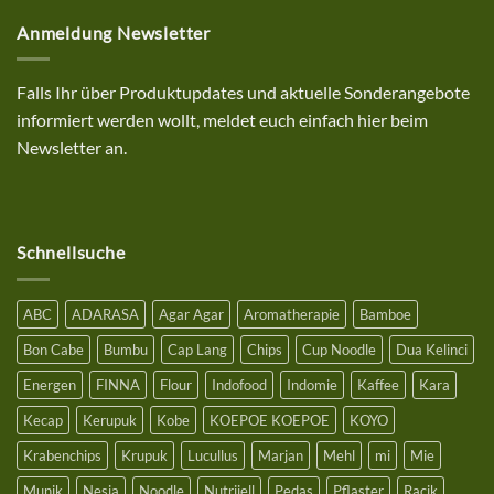
Kommentare
dan
zu
kenyal
Anmeldung Newsletter
10%
Sonderrabatt
Aktion
auf
deinen
Falls Ihr über Produktupdates und aktuelle Sonderangebote
Einkauf
bei
informiert werden wollt, meldet euch einfach hier beim
uns
mit
Newsletter an.
einem
Bestellwert
ab
25€
Schnellsuche
ABC
ADARASA
Agar Agar
Aromatherapie
Bamboe
Bon Cabe
Bumbu
Cap Lang
Chips
Cup Noodle
Dua Kelinci
Energen
FINNA
Flour
Indofood
Indomie
Kaffee
Kara
Kecap
Kerupuk
Kobe
KOEPOE KOEPOE
KOYO
Krabenchips
Krupuk
Lucullus
Marjan
Mehl
mi
Mie
Munik
Nesia
Noodle
Nutrijell
Pedas
Pflaster
Racik