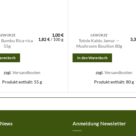
1,00
€
GEWÜRZE
GEWÜRZE
1,82
€
/
100
g
3,
 Bumbu Rica-rica
Totole Kaldu Jamur —
55g
Mushroom Bouillon 80g
Warenkorb
In den Warenkorb
zzgl.
Versandkosten
zzgl.
Versandkosten
Produkt enthält: 55
g
Produkt enthält: 80
g
 News
Anmeldung Newsletter