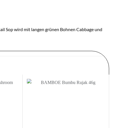
tail Sop wird mit langen grünen Bohnen Cabbage und
Zur
Zur
nschliste
Wunschliste
nzufügen
hinzufügen