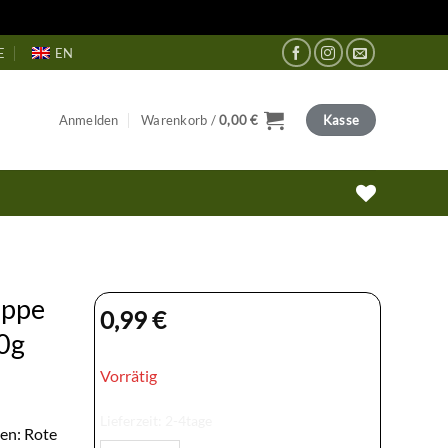
E
EN
Anmelden
Warenkorb /
0,00
€
Kasse
uppe
0,99
€
0g
Vorrätig
Lieferzeit:
2-4tage
en: Rote