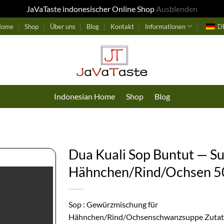
JaVaTaste indonesischer Online Shop
Ausblenden
 Home
Shop
Über uns
Blog
Kontakt
Informationen
D
Indonesian Home
Shop
Blog
Dua Kuali Sop Buntut — S
Hähnchen/Rind/Ochsen 5
Sop : Gewürzmischung für
Hähnchen/Rind/Ochsenschwanzsuppe Zutat