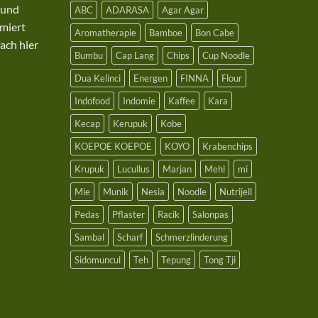
 und
ABC
ADARASA
Agar Agar
miert
Aromatherapie
Bamboe
Bon Cabe
ach hier
Bumbu
Cap Lang
Chips
Cup Noodle
Dua Kelinci
Energen
FINNA
Flour
Indofood
Indomie
Kaffee
Kara
Kecap
Kerupuk
Kobe
KOEPOE KOEPOE
KOYO
Krabenchips
Krupuk
Lucullus
Marjan
Mehl
mi
Mie
Munik
Nesia
Noodle
Nutrijell
Pedas
Pflaster
Racik
Salonpas
Sambal
Scharf
Schmerzlinderung
Sidomuncul
Teh
Tepung
Tong Tji