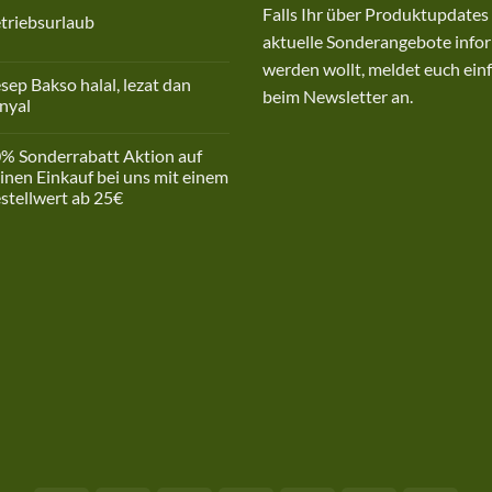
Falls Ihr über Produktupdates
triebsurlaub
aktuelle Sonderangebote infor
ne
mmentare
werden wollt, meldet euch einf
sep Bakso halal, lezat dan
riebsurlaub
beim Newsletter an.
nyal
ne
mmentare
% Sonderrabatt Aktion auf
ep
inen Einkauf bei uns mit einem
so
stellwert ab 25€
l,
t
ne
mmentare
yal
%
derrabatt
ion
nen
kauf
em
tellwert