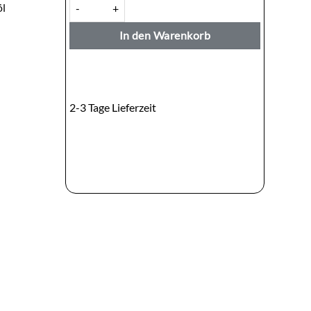
Dua Kuali Sop Buntut — Suppe Hähnchen/Rind/Ochsen
öl
In den Warenkorb
2-3 Tage Lieferzeit