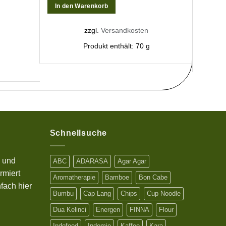
In den Warenkorb
In de
zzgl.
Versandkosten
Produkt enthält: 70
g
Schnellsuche
s und
ABC
ADARASA
Agar Agar
rmiert
Aromatherapie
Bamboe
Bon Cabe
fach hier
Bumbu
Cap Lang
Chips
Cup Noodle
Dua Kelinci
Energen
FINNA
Flour
Indofood
Indomie
Kaffee
Kara