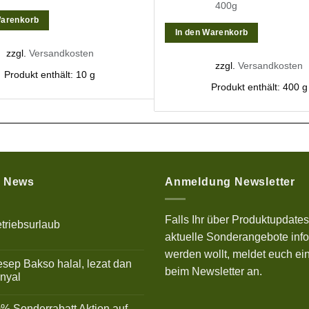
400g
Warenkorb
In den Warenkorb
zzgl.
Versandkosten
zzgl.
Versandkosten
Produkt enthält: 10
g
Produkt enthält: 400
g
e News
Anmeldung Newsletter
Falls Ihr über Produktupdate
triebsurlaub
aktuelle Sonderangebote info
ne
mmentare
werden wollt, meldet euch ein
sep Bakso halal, lezat dan
riebsurlaub
beim Newsletter an.
nyal
ne
mmentare
% Sonderrabatt Aktion auf