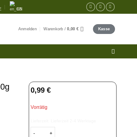
E
EN
Anmelden
Warenkorb /
0,00
€
Kasse
50g
0,99
€
Vorrätig
Lieferzeit:
Lieferzeit 2-4 Werktage
Dua Kuali Bumbu Rujak 50g Menge