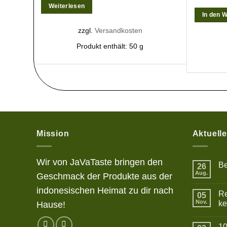
Weiterlesen
In den 
zzgl.
Versandkosten
Produkt enthält: 50
g
Mission
Aktuell
Wir von JaVaTaste bringen den
Be
26
Aug.
Geschmack der Produkte aus der
Kei
Ko
zu
indonesischen Heimat zu dir nach
Re
05
Bet
Nov.
ke
Hause!
Kei
Ko
10
zu