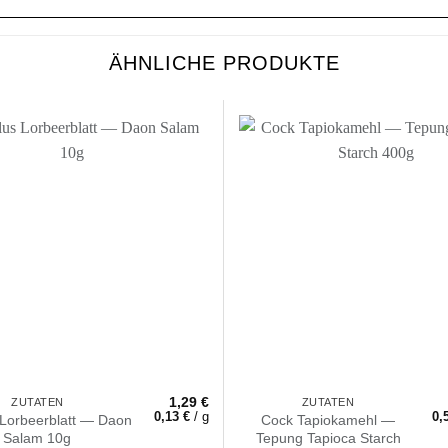
ÄHNLICHE PRODUKTE
Zur
Wunschliste
Wu
hinzufügen
hi
1,29
€
ZUTATEN
ZUTATEN
0,13
€
/
g
0,
 Lorbeerblatt — Daon
Cock Tapiokamehl —
Salam 10g
Tepung Tapioca Starch