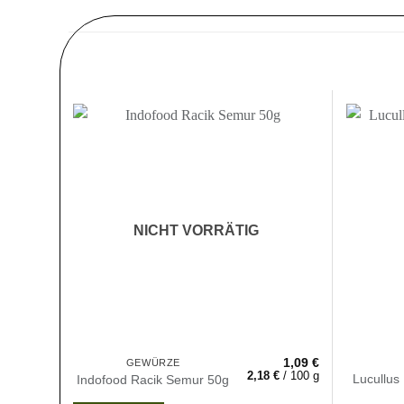
Zur
Wunschliste
hinzufügen
NICHT VORRÄTIG
1,09
€
GEWÜRZE
2,18
€
/
100
g
Lucullus
Indofood Racik Semur 50g