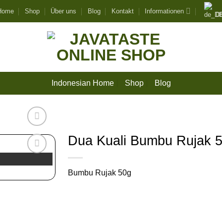
 Home
Shop
Über uns
Blog
Kontakt
Informationen
D
Indonesian Home
Shop
Blog
Dua Kuali Bumbu Rujak 
Zur
Wunschliste
Bumbu Rujak 50g
hinzufügen