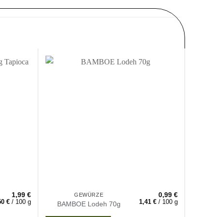
Zur
Zur
nschliste
Wunschliste
nzufügen
hinzufügen
1,99
€
0,99
€
GEWÜRZE
50
€
/
100
g
1,41
€
/
100
g
Kobe 
BAMBOE Lodeh 70g