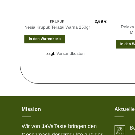
2,69
€
KRUPUK
Relaxa
Nesia Krupuk Teratai Warna 250gr
Mi
In den Warenkorb
In den 
zzgl.
Versandkosten
Mission
Aktuell
Wir von JaVaTaste bringen den
Be
26
Aug.
Geschmack der Produkte aus der
Kei