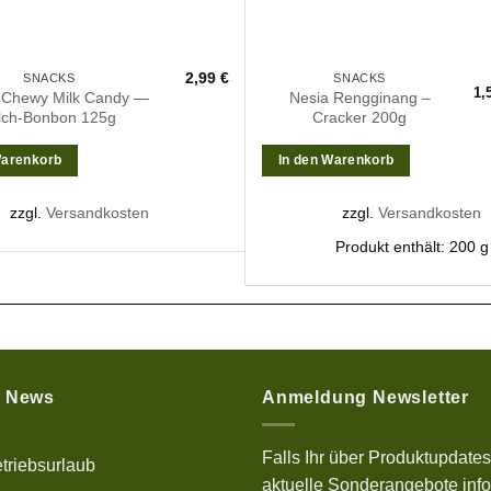
2,99
€
SNACKS
SNACKS
1,
 Chewy Milk Candy —
Nesia Rengginang –
lch-Bonbon 125g
Cracker 200g
Warenkorb
In den Warenkorb
zzgl.
Versandkosten
zzgl.
Versandkosten
Produkt enthält: 200
g
e News
Anmeldung Newsletter
Falls Ihr über Produktupdate
triebsurlaub
aktuelle Sonderangebote info
ne