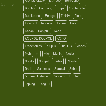
Aromatherapie
Bamboe
Bon Cabe
fach hier
Bumbu
Cap Lang
Chips
Cup Noodle
Dua Kelinci
Energen
FINNA
Flour
Indofood
Indomie
Kaffee
Kara
Kecap
Kerupuk
Kobe
KOEPOE KOEPOE
KOYO
Krabenchips
Krupuk
Lucullus
Marjan
Mehl
mi
Mie
Munik
Nesia
Noodle
Nutrijell
Pedas
Pflaster
Racik
Salonpas
Sambal
Scharf
Schmerzlinderung
Sidomuncul
Teh
Tepung
Tong Tji