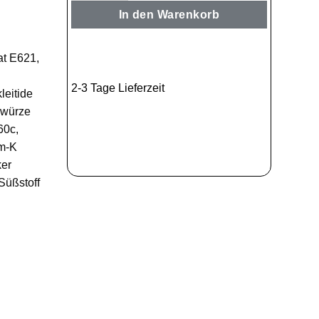
In den Warenkorb
t E621,
2-3 Tage Lieferzeit
eitide
ewürze
60c,
am-K
ker
Süßstoff