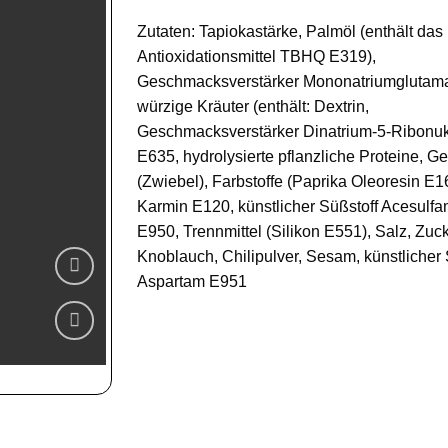
Zutaten: Tapiokastärke, Palmöl (enthält das
Antioxidationsmittel TBHQ E319),
Geschmacksverstärker Mononatriumglutama
würzige Kräuter (enthält: Dextrin,
Geschmacksverstärker Dinatrium-5-Ribonukl
E635, hydrolysierte pflanzliche Proteine, G
(Zwiebel), Farbstoffe (Paprika Oleoresin E1
Karmin E120, künstlicher Süßstoff Acesulf
E950, Trennmittel (Silikon E551), Salz, Zuc
Knoblauch, Chilipulver, Sesam, künstlicher 
Aspartam E951
Zur
Wunschliste
hinzufügen