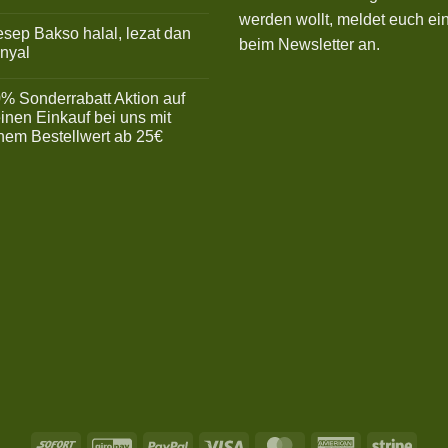
mmentare
werden wollt, meldet euch ein
sep Bakso halal, lezat dan
riebsurlaub
beim Newsletter an.
nyal
ne
mmentare
% Sonderrabatt Aktion auf
ep
inen Einkauf bei uns mit
so
nem Bestellwert ab 25€
l,
t
ne
mmentare
yal
%
derrabatt
ion
nen
kauf
em
ellwert
Sofort
GiroPay
PayPal
Visa
MasterCard
American
Stripe