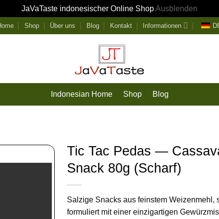
JaVaTaste indonesischer Online Shop
Ausblenden
 Home
Shop
Über uns
Blog
Kontakt
Informationen
D
Indonesian Home
Shop
Blog
Tic Tac Pedas — Cassav
Snack 80g (Scharf)
Salzige Snacks aus feinstem Weizenmehl, s
formuliert mit einer einzigartigen Gewürzmi