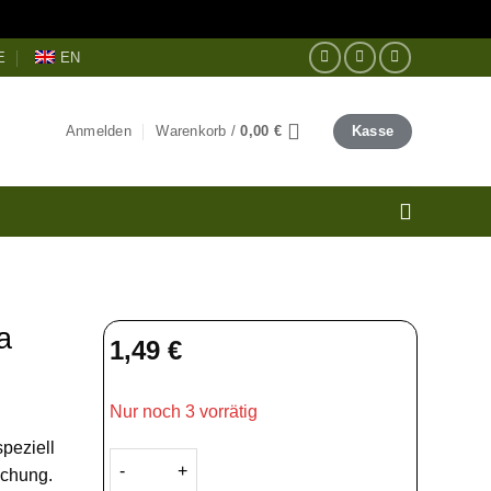
E
EN
Anmelden
Warenkorb /
0,00
€
Kasse
a
1,49
€
Nur noch 3 vorrätig
peziell
Tic Tac Pedas — Cassava Snack 80g (Scharf) Men
schung.