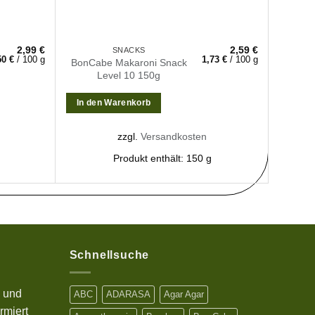
2,99
€
2,59
€
SNACKS
50
€
/
100
g
1,73
€
/
100
g
BonCabe Makaroni Snack
Tiga
Level 10 150g
In den Warenkorb
Weite
zzgl.
Versandkosten
Produkt enthält: 150
g
Schnellsuche
s und
ABC
ADARASA
Agar Agar
rmiert