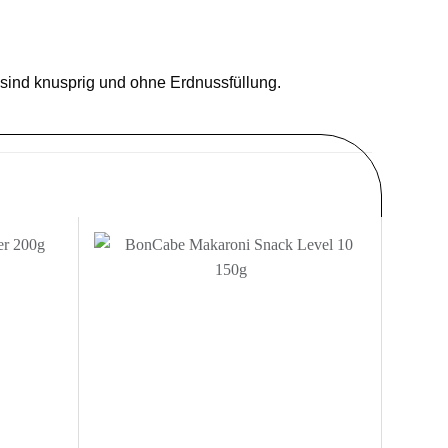
 sind knusprig und ohne Erdnussfüllung.
Zur
Zur
nschliste
Wunschliste
nzufügen
hinzufügen