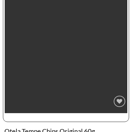
Zur
Wunschliste
hinzufügen
Qtela Tempe Chips Original 60g