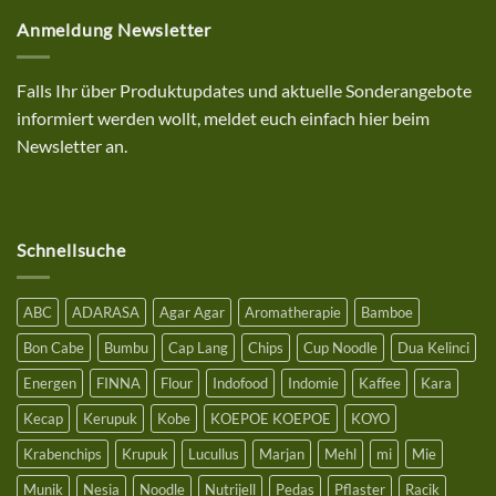
zu
kenyal
Anmeldung Newsletter
10%
Sonderrabatt
Aktion
auf
deinen
Falls Ihr über Produktupdates und aktuelle Sonderangebote
Einkauf
bei
informiert werden wollt, meldet euch einfach hier beim
uns
mit
Newsletter an.
einem
Bestellwert
ab
25€
Schnellsuche
ABC
ADARASA
Agar Agar
Aromatherapie
Bamboe
Bon Cabe
Bumbu
Cap Lang
Chips
Cup Noodle
Dua Kelinci
Energen
FINNA
Flour
Indofood
Indomie
Kaffee
Kara
Kecap
Kerupuk
Kobe
KOEPOE KOEPOE
KOYO
Krabenchips
Krupuk
Lucullus
Marjan
Mehl
mi
Mie
Munik
Nesia
Noodle
Nutrijell
Pedas
Pflaster
Racik