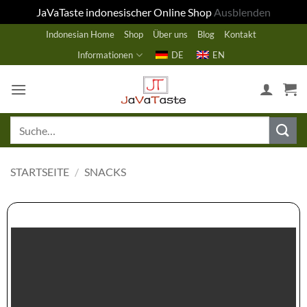
JaVaTaste indonesischer Online Shop
Ausblenden
Zum
Indonesian Home
Shop
Über uns
Blog
Kontakt
Inhalt
Informationen
DE
EN
springen
Suche
nach:
STARTSEITE
/
SNACKS