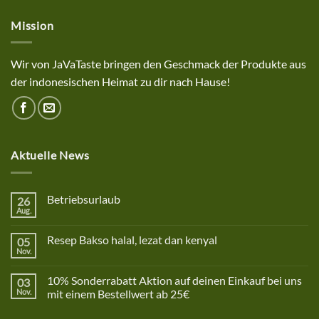
Mission
Wir von JaVaTaste bringen den Geschmack der Produkte aus
der indonesischen Heimat zu dir nach Hause!
Aktuelle News
Betriebsurlaub
26
Aug.
Keine
Kommentare
zu
Resep Bakso halal, lezat dan kenyal
05
Betriebsurlaub
Nov.
Keine
Kommentare
zu
10% Sonderrabatt Aktion auf deinen Einkauf bei uns
03
Resep
Bakso
Nov.
mit einem Bestellwert ab 25€
halal,
Keine
lezat
Kommentare
dan