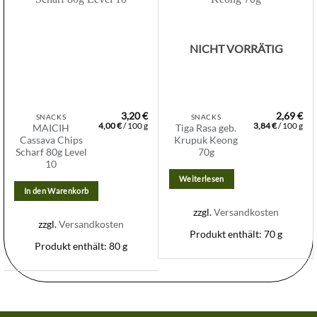
Zur
Zur
Wunschliste
Wunschliste
hinzufügen
hinzufügen
NICHT VORRÄTIG
3,20
€
2,69
€
SNACKS
SNACKS
4,00
€
/
100
g
3,84
€
/
100
g
MAICIH
Tiga Rasa geb.
Cassava Chips
Krupuk Keong
Scharf 80g Level
70g
10
Weiterlesen
In den Warenkorb
zzgl.
Versandkosten
zzgl.
Versandkosten
Produkt enthält: 70
g
Produkt enthält: 80
g