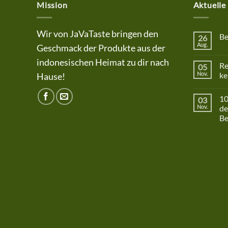
Mission
Aktuelle
Wir von JaVaTaste bringen den
Be
26
Aug.
Geschmack der Produkte aus der
Kei
Ko
indonesischen Heimat zu dir nach
zu
Re
05
Bet
Nov.
ke
Hause!
Kei
Ko
10
03
zu
Res
Nov.
de
Bak
Be
hala
leza
Kei
dan
Ko
ken
zu
10
Son
Akt
auf
dei
Ein
bei
uns
mit
ein
Bes
ab
25€