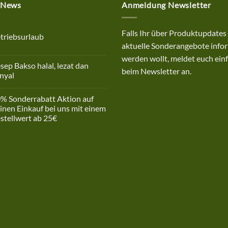
 News
Anmeldung Newsletter
Falls Ihr über Produktupdates
triebsurlaub
aktuelle Sonderangebote infor
ne
mmentare
werden wollt, meldet euch einf
sep Bakso halal, lezat dan
riebsurlaub
beim Newsletter an.
nyal
ne
mmentare
% Sonderrabatt Aktion auf
ep
inen Einkauf bei uns mit einem
so
stellwert ab 25€
l,
t
ne
mmentare
yal
%
derrabatt
ion
nen
kauf
em
tellwert