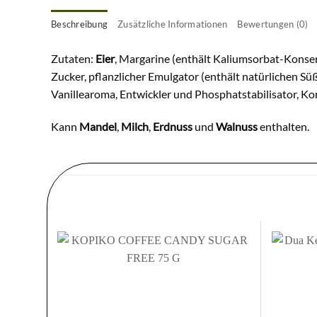
Beschreibung
Zusätzliche Informationen
Bewertungen (0)
Zutaten:
Eier
, Margarine (enthält Kaliumsorbat-Konser
Zucker, pflanzlicher Emulgator (enthält natürlichen Sü
Vanillearoma, Entwickler und Phosphatstabilisator, Ko
Kann
Mandel
,
Milch
,
Erdnuss
und
Walnuss
enthalten.
Zur
Wunschliste
hinzufügen