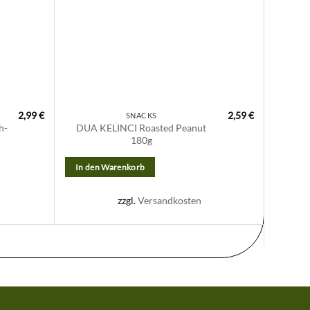
2,99
€
2,59
€
SNACKS
h-
DUA KELINCI Roasted Peanut
Nutrije
180g
— Wacke
In den Warenkorb
In de
zzgl.
Versandkosten