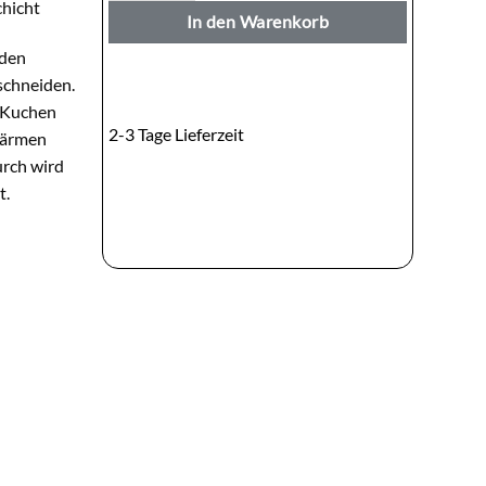
chicht
In den Warenkorb
 den
schneiden.
n Kuchen
2-3 Tage Lieferzeit
wärmen
rch wird
t.