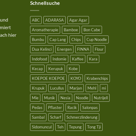
Schnellsuche
 und
ABC
ADARASA
Agar Agar
miert
Aromatherapie
Bamboe
Bon Cabe
ach hier
Bumbu
Cap Lang
Chips
Cup Noodle
Dua Kelinci
Energen
FINNA
Flour
Indofood
Indomie
Kaffee
Kara
Kecap
Kerupuk
Kobe
KOEPOE KOEPOE
KOYO
Krabenchips
Krupuk
Lucullus
Marjan
Mehl
mi
Mie
Munik
Nesia
Noodle
Nutrijell
Pedas
Pflaster
Racik
Salonpas
Sambal
Scharf
Schmerzlinderung
Sidomuncul
Teh
Tepung
Tong Tji