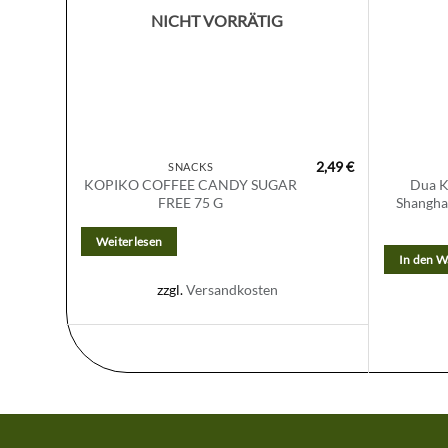
NICHT VORRÄTIG
2,49
€
SNACKS
KOPIKO COFFEE CANDY SUGAR
Dua K
FREE 75 G
Shangha
Weiterlesen
In den 
zzgl.
Versandkosten