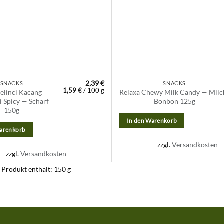
2,39
€
SNACKS
SNACKS
1,59
€
/
100
g
elinci Kacang
Relaxa Chewy Milk Candy — Milc
i Spicy — Scharf
Bonbon 125g
150g
In den Warenkorb
Warenkorb
zzgl.
Versandkosten
zzgl.
Versandkosten
Produkt enthält: 150
g