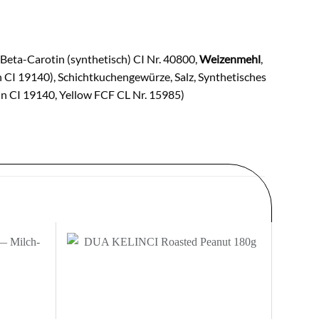
 Beta-Carotin (synthetisch) CI Nr. 40800,
Weizenmehl
,
in CI 19140), Schichtkuchengewürze, Salz, Synthetisches
zin CI 19140, Yellow FCF CL Nr. 15985)
Zur
Zur
nschliste
Wunschliste
nzufügen
hinzufügen