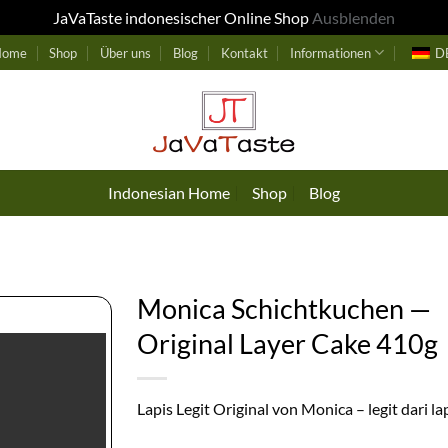
JaVaTaste indonesischer Online Shop
Ausblenden
 Home
Shop
Über uns
Blog
Kontakt
Informationen
D
Indonesian Home
Shop
Blog
Monica Schichtkuchen —
Original Layer Cake 410g
Lapis Legit Original von Monica – legit dari lap