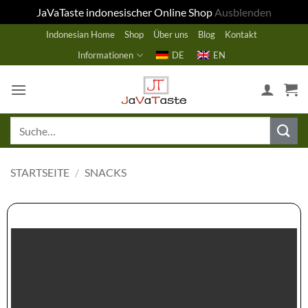
JaVaTaste indonesischer Online Shop
Ausblenden
Zum
Indonesian Home
Shop
Über uns
Blog
Kontakt
Inhalt
Informationen
DE
EN
springen
Suche
nach:
STARTSEITE
/
SNACKS