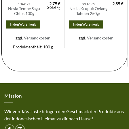
2,79
€
2,59
€
SNACKS
SNACKS
0,03
€
/
g
Nesia Tempe Sagu
Nesia Krupuk Oelang
Chips 100g
Tahoen 250gr
In den Warenkorb
In den Warenkorb
zzgl.
Versandkosten
zzgl.
Versandkosten
Produkt enthält: 100
g
Mission
Wir von JaVaTaste bringen den Geschmack der Produkte aus
der indonesischen Heimat zu dir nach Hause!