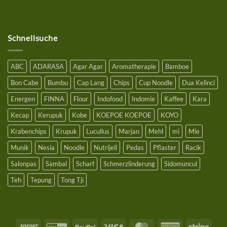
Bestellwert
ab
25€
Schnellsuche
ABC
ADARASA
Agar Agar
Aromatherapie
Bamboe
Bon Cabe
Bumbu
Cap Lang
Chips
Cup Noodle
Dua Kelinci
Energen
FINNA
Flour
Indofood
Indomie
Kaffee
Kara
Kecap
Kerupuk
Kobe
KOEPOE KOEPOE
KOYO
Krabenchips
Krupuk
Lucullus
Marjan
Mehl
mi
Mie
Munik
Nesia
Noodle
Nutrijell
Pedas
Pflaster
Racik
Salonpas
Sambal
Scharf
Schmerzlinderung
Sidomuncul
Teh
Tepung
Tong Tji
Sofort
GiroPay
PayPal
Visa
MasterCard
American
Stripe