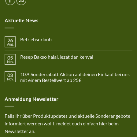
Aktuelle News
Betriebsurlaub
26
Aug.
Keine
Kommentare
zu
Resep Bakso halal, lezat dan kenyal
05
Betriebsurlaub
Nov.
Keine
Kommentare
zu
10% Sonderrabatt Aktion auf deinen Einkauf bei uns
03
Resep
Bakso
Nov.
mit einem Bestellwert ab 25€
halal,
Keine
lezat
Kommentare
dan
zu
kenyal
Anmeldung Newsletter
10%
Sonderrabatt
Aktion
auf
deinen
Falls Ihr über Produktupdates und aktuelle Sonderangebote
Einkauf
bei
informiert werden wollt, meldet euch einfach hier beim
uns
mit
Newsletter an.
einem