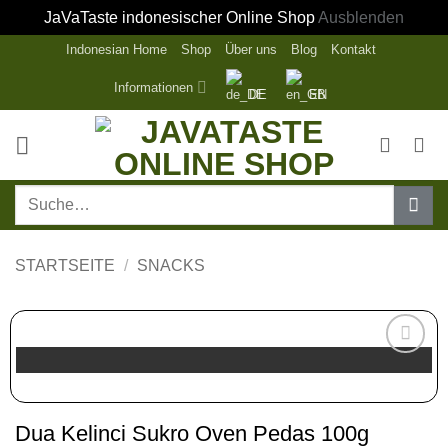
JaVaTaste indonesischer Online Shop
Ausblenden
Zum
Indonesian Home
Shop
Über uns
Blog
Kontakt
Inhalt
Informationen
DE
EN
springen
Suche
nach:
STARTSEITE
/
SNACKS
Zur
Wunschliste
hinzufügen
Dua Kelinci Sukro Oven Pedas 100g