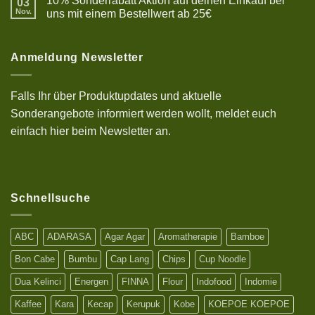
10% Sonderrabatt Aktion auf deinen Einkauf bei
03
Resep
Bakso
Nov.
uns mit einem Bestellwert ab 25€
halal,
Keine
lezat
Kommentare
dan
zu
kenyal
10%
Anmeldung Newsletter
Sonderrabatt
Aktion
auf
deinen
Falls Ihr über Produktupdates und aktuelle
Einkauf
bei
Sonderangebote informiert werden wollt, meldet euch
uns
mit
einfach hier beim Newsletter an.
einem
Bestellwert
ab
25€
Schnellsuche
ABC
ADARASA
Agar Agar
Aromatherapie
Bamboe
Bon Cabe
Bumbu
Cap Lang
Chips
Cup Noodle
Dua Kelinci
Energen
FINNA
Flour
Indofood
Indomie
Kaffee
Kara
Kecap
Kerupuk
Kobe
KOEPOE KOEPOE