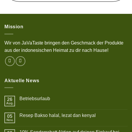
Mission
Wir von JaVaTaste bringen den Geschmack der Produkte
aus der indonesischen Heimat zu dir nach Hause!
Aktuelle News
Betriebsurlaub
26
Aug.
Keine
Kommentare
zu
Resep Bakso halal, lezat dan kenyal
05
Betriebsurlaub
Nov.
Keine
Kommentare
zu