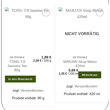
Zur
Zur
Wunschliste
Wunschliste
hinzufügen
hinzufügen
NICHT VORRÄTIG
1,89
€
GETRÄNKE
GETRÄNKE
2,36
€
/
100
g
TONG TJI
MARJAN Sirup Melon
Jasmine Tee
420ml
80g
5,69
€
1,35
€
/
100
ml
Weiterlesen
In den Warenkorb
zzgl.
Versandkosten
zzgl.
Versandkosten
Produkt enthält: 420
ml
Produkt enthält: 80
g