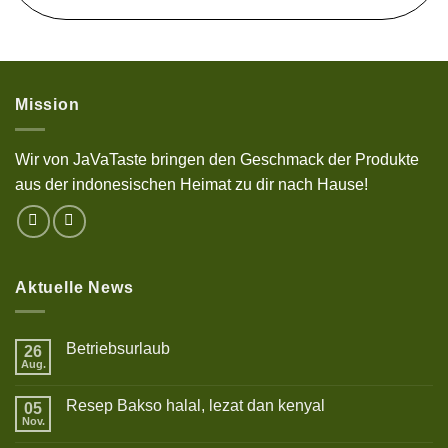
Mission
Wir von JaVaTaste bringen den Geschmack der Produkte
aus der indonesischen Heimat zu dir nach Hause!
Aktuelle News
Betriebsurlaub
26
Aug.
Keine
Kommentare
zu
Resep Bakso halal, lezat dan kenyal
05
Betriebsurlaub
Nov.
Keine
Kommentare