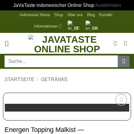
JaVaTaste indonesischer Online Shop
Ausblenden
Zum
Indonesian Home
Shop
Über uns
Blog
Kontakt
Inhalt
Informationen
DE
EN
springen
Suche
nach:
STARTSEITE
/
GETRÄNKE
Zur
Wunschliste
hinzufügen
Energen Topping Malkist —