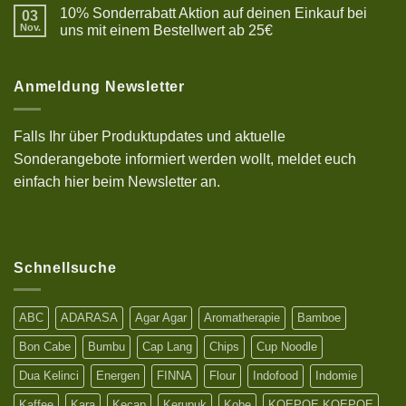
zu
10% Sonderrabatt Aktion auf deinen Einkauf bei
03
Resep
Bakso
Nov.
uns mit einem Bestellwert ab 25€
halal,
Keine
lezat
Kommentare
dan
zu
kenyal
10%
Anmeldung Newsletter
Sonderrabatt
Aktion
auf
deinen
Falls Ihr über Produktupdates und aktuelle
Einkauf
bei
Sonderangebote informiert werden wollt, meldet euch
uns
mit
einfach hier beim Newsletter an.
einem
Bestellwert
ab
25€
Schnellsuche
ABC
ADARASA
Agar Agar
Aromatherapie
Bamboe
Bon Cabe
Bumbu
Cap Lang
Chips
Cup Noodle
Dua Kelinci
Energen
FINNA
Flour
Indofood
Indomie
Kaffee
Kara
Kecap
Kerupuk
Kobe
KOEPOE KOEPOE