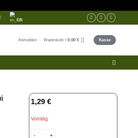
E
EN
Anmelden
Warenkorb /
0,00
€
Kasse
i
1,29
€
Vorrätig
Koepoe Koepoe Pasta Ubi Talas — Taro 25ml Meng