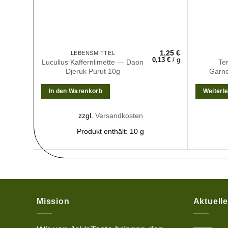
1,25
€
LEBENSMITTEL
0,13
€
/
g
Lucullus Kaffernlimette — Daon
Te
Djeruk Purut 10g
Garne
In den Warenkorb
Weiterl
zzgl.
Versandkosten
Produkt enthält: 10
g
Mission
Aktuell