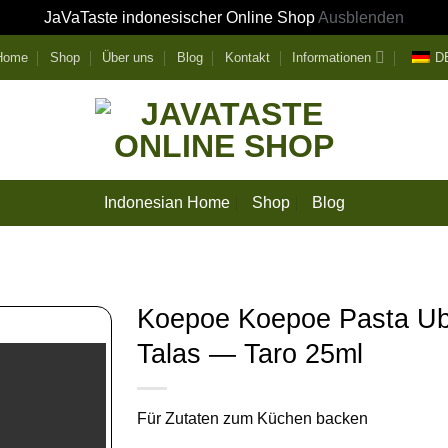
JaVaTaste indonesischer Online Shop
Ausblenden
 Home
Shop
Über uns
Blog
Kontakt
Informationen
D
Indonesian Home
Shop
Blog
Koepoe Koepoe Pasta Ub
Talas — Taro 25ml
Für Zutaten zum Küchen backen