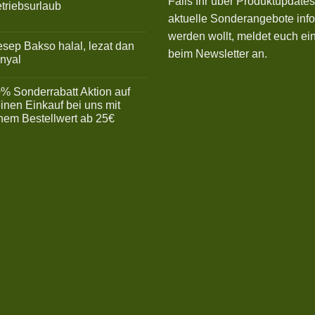
Falls Ihr über Produktupdate
triebsurlaub
aktuelle Sonderangebote info
ne
mmentare
werden wollt, meldet euch ein
sep Bakso halal, lezat dan
riebsurlaub
beim Newsletter an.
nyal
ne
mmentare
% Sonderrabatt Aktion auf
ep
inen Einkauf bei uns mit
so
nem Bestellwert ab 25€
l,
t
ne
mmentare
yal
%
derrabatt
ion
nen
kauf
em
ellwert