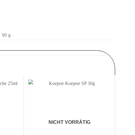
50 g
Zur
Zur
nschliste
Wunschliste
nzufügen
hinzufügen
NICHT VORRÄTIG