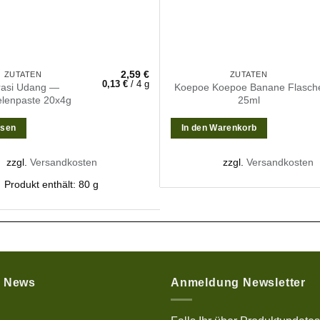
2,59
€
ZUTATEN
ZUTATEN
0,13
€
/
4
g
rasi Udang —
Koepoe Koepoe Banane Flasch
lenpaste 20x4g
25ml
esen
In den Warenkorb
zzgl.
Versandkosten
zzgl.
Versandkosten
Produkt enthält: 80
g
e News
Anmeldung Newsletter