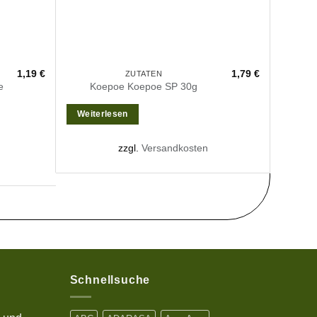
1,19
€
1,79
€
ZUTATEN
e
Koepoe Koepoe SP 30g
Aga
Weiterlesen
In de
zzgl.
Versandkosten
Schnellsuche