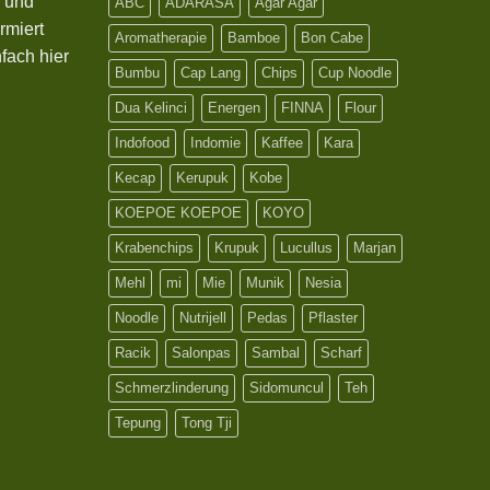
s und
ABC
ADARASA
Agar Agar
rmiert
Aromatherapie
Bamboe
Bon Cabe
fach hier
Bumbu
Cap Lang
Chips
Cup Noodle
Dua Kelinci
Energen
FINNA
Flour
Indofood
Indomie
Kaffee
Kara
Kecap
Kerupuk
Kobe
KOEPOE KOEPOE
KOYO
Krabenchips
Krupuk
Lucullus
Marjan
Mehl
mi
Mie
Munik
Nesia
Noodle
Nutrijell
Pedas
Pflaster
Racik
Salonpas
Sambal
Scharf
Schmerzlinderung
Sidomuncul
Teh
Tepung
Tong Tji