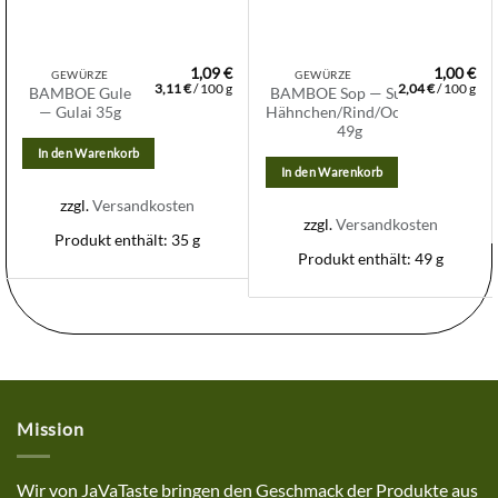
1,09
€
1,00
€
GEWÜRZE
GEWÜRZE
3,11
€
/
100
g
2,04
€
/
100
g
BAMBOE Gule
BAMBOE Sop — Suppe
— Gulai 35g
Hähnchen/Rind/Ochsen
49g
In den Warenkorb
In den Warenkorb
zzgl.
Versandkosten
zzgl.
Versandkosten
Produkt enthält: 35
g
Produkt enthält: 49
g
Mission
Wir von JaVaTaste bringen den Geschmack der Produkte aus