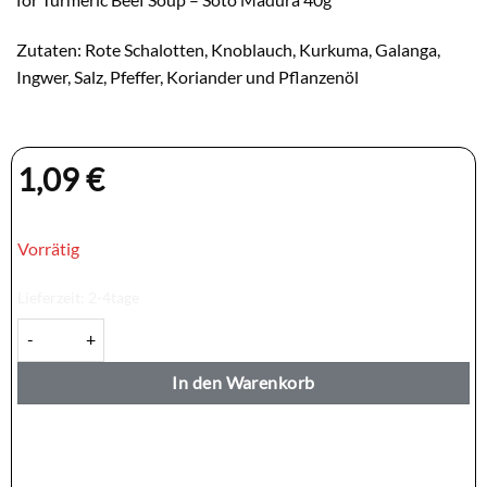
Zutaten: Rote Schalotten, Knoblauch, Kurkuma, Galanga,
Ingwer, Salz, Pfeffer, Koriander und Pflanzenöl
1,09
€
Vorrätig
Lieferzeit:
2-4tage
BAMBOE Soto Daging Madura 40g Menge
In den Warenkorb