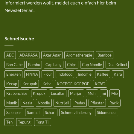
bei
informiert werden wollt, meldet euch einfach hier beim
uns
mit
Newsletter an.
einem
Bestellwert
ab
25€
Schnellsuche
ABC
ADARASA
Agar Agar
Aromatherapie
Bamboe
Bon Cabe
Bumbu
Cap Lang
Chips
Cup Noodle
Dua Kelinci
Energen
FINNA
Flour
Indofood
Indomie
Kaffee
Kara
Kecap
Kerupuk
Kobe
KOEPOE KOEPOE
KOYO
Krabenchips
Krupuk
Lucullus
Marjan
Mehl
mi
Mie
Munik
Nesia
Noodle
Nutrijell
Pedas
Pflaster
Racik
Salonpas
Sambal
Scharf
Schmerzlinderung
Sidomuncul
Teh
Tepung
Tong Tji