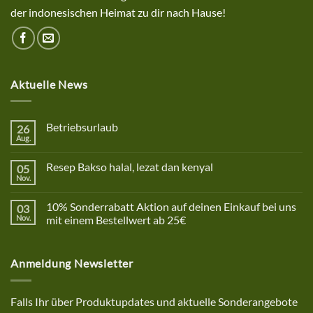
der indonesischen Heimat zu dir nach Hause!
Aktuelle News
Betriebsurlaub
26
Aug.
Keine
Kommentare
zu
Resep Bakso halal, lezat dan kenyal
05
Betriebsurlaub
Nov.
Keine
Kommentare
zu
10% Sonderrabatt Aktion auf deinen Einkauf bei uns
03
Resep
Bakso
Nov.
mit einem Bestellwert ab 25€
halal,
Keine
lezat
Kommentare
dan
zu
kenyal
Anmeldung Newsletter
10%
Sonderrabatt
Aktion
auf
deinen
Falls Ihr über Produktupdates und aktuelle Sonderangebote
Einkauf