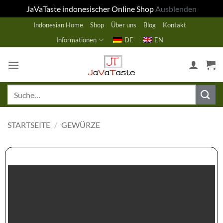
JaVaTaste indonesischer Online Shop
Ausblenden
Zum
Indonesian Home
Shop
Über uns
Blog
Kontakt
Inhalt
Informationen
DE
EN
springen
Suche
nach:
STARTSEITE
/
GEWÜRZE