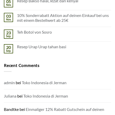
Resep Bakso halal, lezat dan kenyal
05
Betriebsurlaub
Nov.
Keine
Kommentare
zu
10% Sonderrabatt Aktion auf deinen Einkauf bei uns
03
Resep
Bakso
Nov.
mit einem Bestellwert ab 25€
halal,
Keine
lezat
Kommentare
dan
Teh Botol von Sosro
23
zu
kenyal
10%
Sep.
Keine
Sonderrabatt
Kommentare
Aktion
zu
auf
Resep Urap Urap tahan basi
20
Teh
deinen
Botol
Sep.
Einkauf
Keine
von
bei
Kommentare
Sosro
zu
uns
Resep
mit
Recent Comments
Urap
einem
Urap
Bestellwert
tahan
ab
basi
25€
admin
bei
Toko Indonesia di Jerman
Juliana
bei
Toko Indonesia di Jerman
Bandtke
bei
Einmaliger 12% Rabatt Gutschein auf deinen