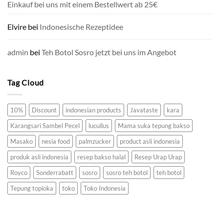
Einkauf bei uns mit einem Bestellwert ab 25€
Elvire
bei
Indonesische Rezeptidee
admin
bei
Teh Botol Sosro jetzt bei uns im Angebot
Tag Cloud
10%
Discount
indonesian products
Javataste
kara
Karangsari Sambel Pecel
lucullus
Mama suka tepung bakso
Masako
nesia food
palmzucker
product asli indonesia
produk asli indonesia
resep bakso halal
Resep Urap Urap
Royco
Sonderrabatt
sosro
sosro teh botol
teh botol
Tepung topioka
toko
Toko Indonesia