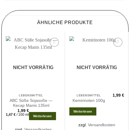
ÄHNLICHE PRODUKTE
Zur
Zur
Wunschliste
Wunschliste
hinzufügen
hinzufügen
NICHT VORRÄTIG
NICHT VORRÄTIG
1,99
€
LEBENSMITTEL
LEBENSMITTEL
ABC Süße Sojasoße —
Kemirinoten 100g
Kecap Manis 135ml
1,99
€
Weiterlesen
1,47
€
/
100
ml
Weiterlesen
zzgl.
Versandkosten
zzgl.
Versandkosten