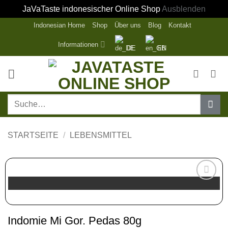
JaVaTaste indonesischer Online Shop
Ausblenden
Zum
Indonesian Home
Shop
Über uns
Blog
Kontakt
Inhalt
Informationen
DE
EN
springen
Suche
nach:
STARTSEITE
/
LEBENSMITTEL
Zur
Wunschliste
hinzufügen
Indomie Mi Gor. Pedas 80g