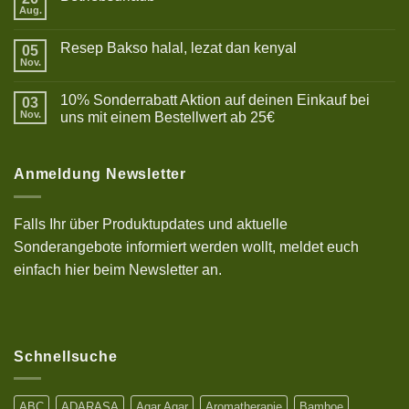
Aug.
Keine
Kommentare
zu
Resep Bakso halal, lezat dan kenyal
05
Betriebsurlaub
Nov.
Keine
Kommentare
zu
10% Sonderrabatt Aktion auf deinen Einkauf bei
03
Resep
Bakso
Nov.
uns mit einem Bestellwert ab 25€
halal,
Keine
lezat
Kommentare
dan
zu
kenyal
10%
Anmeldung Newsletter
Sonderrabatt
Aktion
auf
deinen
Falls Ihr über Produktupdates und aktuelle
Einkauf
bei
Sonderangebote informiert werden wollt, meldet euch
uns
mit
einfach hier beim Newsletter an.
einem
Bestellwert
ab
25€
Schnellsuche
ABC
ADARASA
Agar Agar
Aromatherapie
Bamboe