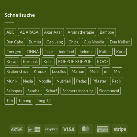
25€
Schnellsuche
ABC
ADARASA
Agar Agar
Aromatherapie
Bamboe
Bon Cabe
Bumbu
Cap Lang
Chips
Cup Noodle
Dua Kelinci
Energen
FINNA
Flour
Indofood
Indomie
Kaffee
Kara
Kecap
Kerupuk
Kobe
KOEPOE KOEPOE
KOYO
Krabenchips
Krupuk
Lucullus
Marjan
Mehl
mi
Mie
Munik
Nesia
Noodle
Nutrijell
Pedas
Pflaster
Racik
Salonpas
Sambal
Scharf
Schmerzlinderung
Sidomuncul
Teh
Tepung
Tong Tji
Sofort
GiroPay
PayPal
Visa
MasterCard
American
Stripe
Express