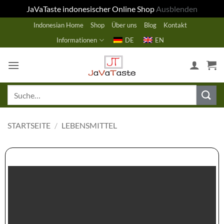
JaVaTaste indonesischer Online Shop
Ausblenden
Zum
Indonesian Home
Shop
Über uns
Blog
Kontakt
Inhalt
Informationen
DE
EN
springen
Suche
nach:
STARTSEITE
/
LEBENSMITTEL