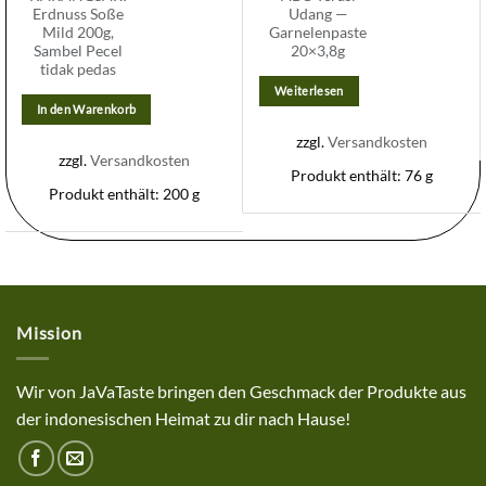
Erdnuss Soße
Udang —
Mild 200g,
Garnelenpaste
Sambel Pecel
20×3,8g
tidak pedas
Weiterlesen
In den Warenkorb
zzgl.
Versandkosten
zzgl.
Versandkosten
Produkt enthält: 76
g
Produkt enthält: 200
g
Mission
Wir von JaVaTaste bringen den Geschmack der Produkte aus
der indonesischen Heimat zu dir nach Hause!