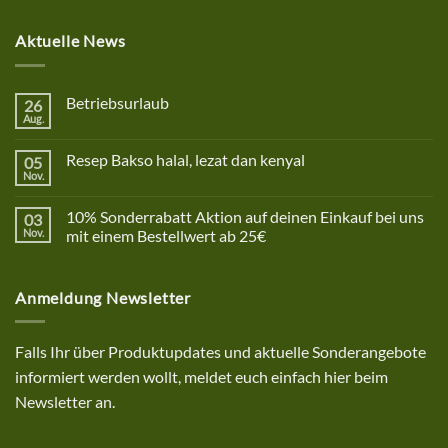
Aktuelle News
Betriebsurlaub
26
Aug.
Keine
Kommentare
zu
Resep Bakso halal, lezat dan kenyal
05
Betriebsurlaub
Nov.
Keine
Kommentare
zu
10% Sonderrabatt Aktion auf deinen Einkauf bei uns
03
Resep
Bakso
Nov.
mit einem Bestellwert ab 25€
halal,
Keine
lezat
Kommentare
dan
zu
kenyal
Anmeldung Newsletter
10%
Sonderrabatt
Aktion
auf
deinen
Falls Ihr über Produktupdates und aktuelle Sonderangebote
Einkauf
bei
informiert werden wollt, meldet euch einfach hier beim
uns
mit
Newsletter an.
einem
Bestellwert
ab