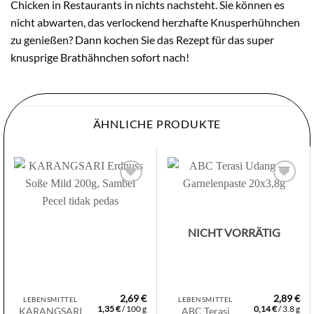
Chicken in Restaurants in nichts nachsteht. Sie können es
nicht abwarten, das verlockend herzhafte Knusperhühnchen
zu genießen? Dann kochen Sie das Rezept für das super
knusprige Brathähnchen sofort nach!
ÄHNLICHE PRODUKTE
Zur
Zur
Wunschliste
Wunschliste
hinzufügen
hinzufügen
NICHT VORRÄTIG
2,69
€
2,89
€
LEBENSMITTEL
LEBENSMITTEL
1,35
€
/
100
g
0,14
€
/
3.8
g
KARANGSARI
ABC Terasi