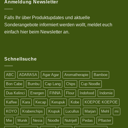
10%
Anmeldung Newsletter
Sonderrabatt
Aktion
auf
deinen
Falls Ihr über Produktupdates und aktuelle
Einkauf
bei
Sonderangebote informiert werden wollt, meldet euch
uns
mit
einfach hier beim Newsletter an.
einem
Bestellwert
ab
25€
Schnellsuche
ABC
ADARASA
Agar Agar
Aromatherapie
Bamboe
Bon Cabe
Bumbu
Cap Lang
Chips
Cup Noodle
Dua Kelinci
Energen
FINNA
Flour
Indofood
Indomie
Kaffee
Kara
Kecap
Kerupuk
Kobe
KOEPOE KOEPOE
KOYO
Krabenchips
Krupuk
Lucullus
Marjan
Mehl
mi
Mie
Munik
Nesia
Noodle
Nutrijell
Pedas
Pflaster