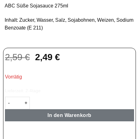
ABC Süße Sojasauce 275ml
Inhalt: Zucker, Wasser, Salz, Sojabohnen, Weizen, Sodium
Benzoate (E 211)
Ursprünglicher
Aktueller
2,59
€
2,49
€
Preis
Preis
war:
ist:
Vorrätig
2,59 €
2,49 €.
Lieferzeit:
2-4tage
ABC Süße Sojasoße — Kecap Manis 275ml Menge
In den Warenkorb