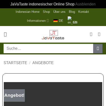
JaVaTaste indonesischer Online Shop
Ausblenden
Zum
Indonesian Home
Shop
Über uns
Blog
Kontakt
Inhalt
Informationen
DE
EN
springen
Suche
nach:
STARTSEITE
/
ANGEBOTE
Angebot!