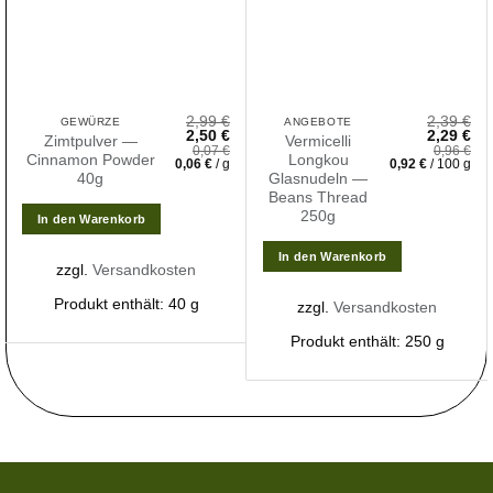
2,99
€
2,39
€
GEWÜRZE
ANGEBOTE
Ursprünglicher
Aktueller
Ursprüngl
Akt
2,50
€
2,29
€
Zimtpulver —
Vermicelli
Preis
Preis
Preis
Pre
0,07
€
0,96
€
Cinnamon Powder
Longkou
war:
ist:
war:
ist:
0,06
€
/
g
0,92
€
/
100
g
2,99 €
2,50 €.
2,39 €
2,2
40g
Glasnudeln —
Beans Thread
250g
In den Warenkorb
In den Warenkorb
zzgl.
Versandkosten
Produkt enthält: 40
g
zzgl.
Versandkosten
Produkt enthält: 250
g