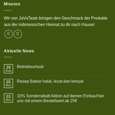
Mission
Wir von JaVaTaste bringen den Geschmack der Produkte
aus der indonesischen Heimat zu dir nach Hause!
Aktuelle News
Betriebsurlaub
26
Aug.
Keine
Kommentare
zu
Resep Bakso halal, lezat dan kenyal
05
Betriebsurlaub
Nov.
Keine
Kommentare
zu
10% Sonderrabatt Aktion auf deinen Einkauf bei
03
Resep
Bakso
Nov.
uns mit einem Bestellwert ab 25€
halal,
Keine
lezat
Kommentare
dan
zu
kenyal