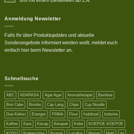
uns mit einem Bestellwert ab 25€
halal,
Keine
lezat
Kommentare
dan
zu
kenyal
10%
Anmeldung Newsletter
Sonderrabatt
Aktion
auf
deinen
Falls Ihr über Produktupdates und aktuelle
Einkauf
bei
Sonderangebote informiert werden wollt, meldet euch
uns
mit
einfach hier beim Newsletter an.
einem
Bestellwert
ab
25€
Schnellsuche
ABC
ADARASA
Agar Agar
Aromatherapie
Bamboe
Bon Cabe
Bumbu
Cap Lang
Chips
Cup Noodle
Dua Kelinci
Energen
FINNA
Flour
Indofood
Indomie
Kaffee
Kara
Kecap
Kerupuk
Kobe
KOEPOE KOEPOE
KOYO
Krabenchips
Krupuk
Lucullus
Marjan
Mehl
mi