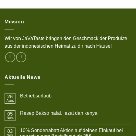
Mission
Wir von JaVaTaste bringen den Geschmack der Produkte
aus der indonesischen Heimat zu dir nach Hause!
Aktuelle News
Betriebsurlaub
26
Aug.
Keine
Kommentare
zu
Resep Bakso halal, lezat dan kenyal
05
Betriebsurlaub
Nov.
Keine
Kommentare
zu
10% Sonderrabatt Aktion auf deinen Einkauf bei
03
Resep
Bakso
Nov.