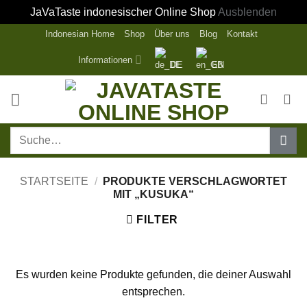
JaVaTaste indonesischer Online Shop
Ausblenden
Zum
Indonesian Home
Shop
Über uns
Blog
Kontakt
Inhalt
Informationen
DE
EN
springen
Suche
nach:
STARTSEITE
/
PRODUKTE VERSCHLAGWORTET
MIT „KUSUKA“
FILTER
Es wurden keine Produkte gefunden, die deiner Auswahl
entsprechen.