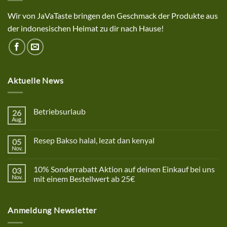
Wir von JaVaTaste bringen den Geschmack der Produkte aus
der indonesischen Heimat zu dir nach Hause!
Aktuelle News
Betriebsurlaub
26
Aug.
Keine
Kommentare
zu
Resep Bakso halal, lezat dan kenyal
05
Betriebsurlaub
Nov.
Keine
Kommentare
zu
10% Sonderrabatt Aktion auf deinen Einkauf bei uns
03
Resep
Bakso
Nov.
mit einem Bestellwert ab 25€
halal,
Keine
lezat
Kommentare
dan
zu
kenyal
Anmeldung Newsletter
10%
Sonderrabatt
Aktion