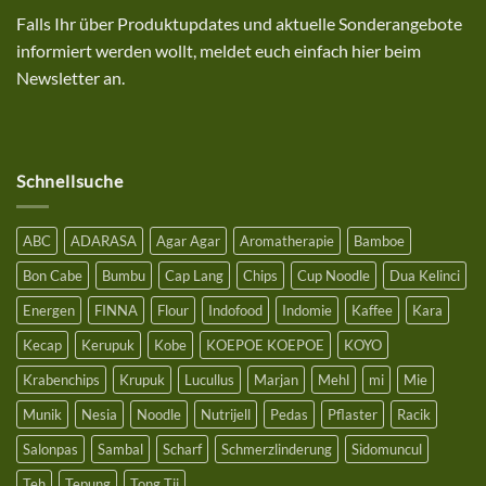
auf
deinen
Falls Ihr über Produktupdates und aktuelle Sonderangebote
Einkauf
bei
informiert werden wollt, meldet euch einfach hier beim
uns
mit
Newsletter an.
einem
Bestellwert
ab
25€
Schnellsuche
ABC
ADARASA
Agar Agar
Aromatherapie
Bamboe
Bon Cabe
Bumbu
Cap Lang
Chips
Cup Noodle
Dua Kelinci
Energen
FINNA
Flour
Indofood
Indomie
Kaffee
Kara
Kecap
Kerupuk
Kobe
KOEPOE KOEPOE
KOYO
Krabenchips
Krupuk
Lucullus
Marjan
Mehl
mi
Mie
Munik
Nesia
Noodle
Nutrijell
Pedas
Pflaster
Racik
Salonpas
Sambal
Scharf
Schmerzlinderung
Sidomuncul
Teh
Tepung
Tong Tji