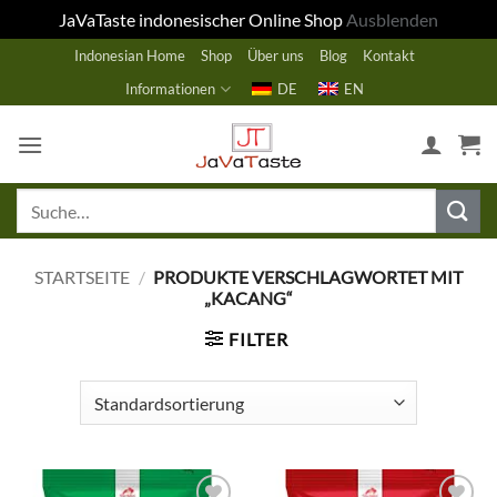
JaVaTaste indonesischer Online Shop
Ausblenden
Zum
Indonesian Home
Shop
Über uns
Blog
Kontakt
Inhalt
Informationen
DE
EN
springen
Suche
nach:
STARTSEITE
/
PRODUKTE VERSCHLAGWORTET MIT
„KACANG“
FILTER