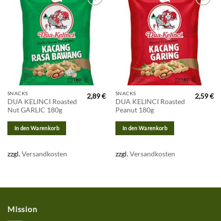
Zur
Zur
Wunschliste
Wunschliste
hinzufügen
hinzufügen
SNACKS
SNACKS
2,89
€
2,59
€
DUA KELINCI Roasted
DUA KELINCI Roasted
Nut GARLIC 180g
Peanut 180g
In den Warenkorb
In den Warenkorb
zzgl.
Versandkosten
zzgl.
Versandkosten
Mission