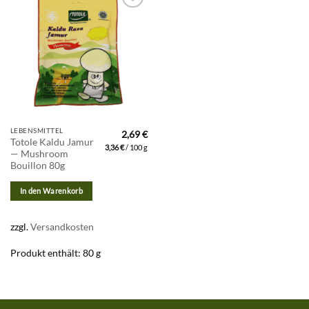
Zur
Wunschliste
hinzufügen
LEBENSMITTEL
2,69
€
Totole Kaldu Jamur
3,36
€
/
100
g
— Mushroom
Bouillon 80g
In den Warenkorb
zzgl.
Versandkosten
Produkt enthält: 80
g