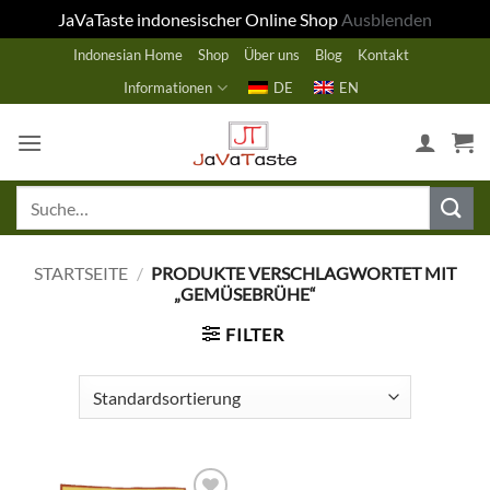
JaVaTaste indonesischer Online Shop
Ausblenden
Zum
Indonesian Home
Shop
Über uns
Blog
Kontakt
Inhalt
Informationen
DE
EN
springen
Suche
nach:
STARTSEITE
/
PRODUKTE VERSCHLAGWORTET MIT
„GEMÜSEBRÜHE“
FILTER