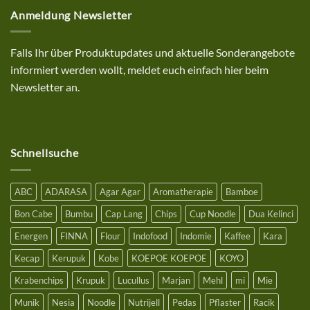
zu
kenyal
Anmeldung Newsletter
10%
Sonderrabatt
Aktion
auf
deinen
Falls Ihr über Produktupdates und aktuelle Sonderangebote
Einkauf
bei
informiert werden wollt, meldet euch einfach hier beim
uns
mit
Newsletter an.
einem
Bestellwert
ab
25€
Schnellsuche
ABC
ADARASA
Agar Agar
Aromatherapie
Bamboe
Bon Cabe
Bumbu
Cap Lang
Chips
Cup Noodle
Dua Kelinci
Energen
FINNA
Flour
Indofood
Indomie
Kaffee
Kara
Kecap
Kerupuk
Kobe
KOEPOE KOEPOE
KOYO
Krabenchips
Krupuk
Lucullus
Marjan
Mehl
mi
Mie
Munik
Nesia
Noodle
Nutrijell
Pedas
Pflaster
Racik