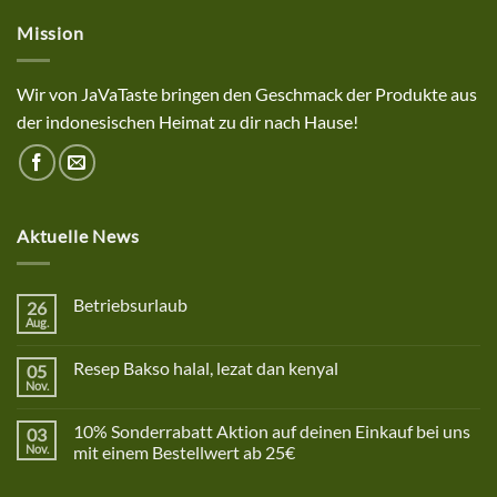
Mission
Wir von JaVaTaste bringen den Geschmack der Produkte aus
der indonesischen Heimat zu dir nach Hause!
Aktuelle News
Betriebsurlaub
26
Aug.
Keine
Kommentare
zu
Resep Bakso halal, lezat dan kenyal
05
Betriebsurlaub
Nov.
Keine
Kommentare
zu
10% Sonderrabatt Aktion auf deinen Einkauf bei uns
03
Resep
Bakso
Nov.
mit einem Bestellwert ab 25€
halal,
Keine
lezat
Kommentare
dan