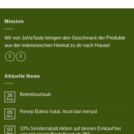
Mission
Wir von JaVaTaste bringen den Geschmack der Produkte
aus der indonesischen Heimat zu dir nach Hause!
Aktuelle News
Betriebsurlaub
26
Aug.
Keine
Kommentare
zu
Resep Bakso halal, lezat dan kenyal
05
Betriebsurlaub
Nov.
Keine
Kommentare
zu
10% Sonderrabatt Aktion auf deinen Einkauf bei
03
Resep
Bakso
Nov.