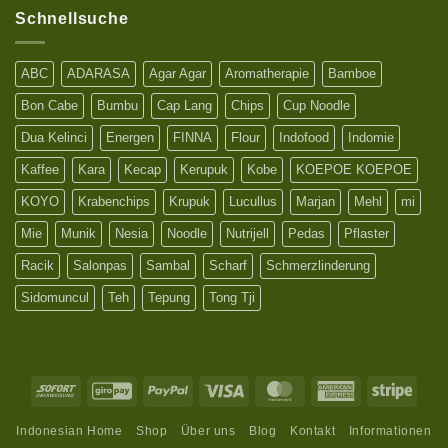
Schnellsuche
ABC
ADARASA
Agar Agar
Aromatherapie
Bamboe
Bon Cabe
Bumbu
Cap Lang
Chips
Cup Noodle
Dua Kelinci
Energen
FINNA
Flour
Indofood
Indomie
Kaffee
Kara
Kecap
Kerupuk
Kobe
KOEPOE KOEPOE
KOYO
Krabenchips
Krupuk
Lucullus
Marjan
Mehl
mi
Mie
Munik
Nesia
Noodle
Nutrijell
Pedas
Pflaster
Racik
Salonpas
Sambal
Scharf
Schmerzlinderung
Sidomuncul
Teh
Tepung
Tong Tji
Sofort
GiroPay
PayPal
Visa
MasterCard
American
Stripe
Express
Indonesian Home
Shop
Über uns
Blog
Kontakt
Informationen