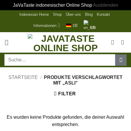
JaVaTaste indonesischer Online Shop
Ausblenden
Zum
Indonesian Home
Shop
Über uns
Blog
Kontakt
Inhalt
Informationen
DE
EN
springen
Suche
nach:
STARTSEITE
/
PRODUKTE VERSCHLAGWORTET
MIT „ASLI“
FILTER
Es wurden keine Produkte gefunden, die deiner Auswahl
entsprechen.