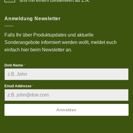
uns mit einem Bestellwert ab 25€
halal,
Keine
lezat
Kommentare
dan
zu
kenyal
10%
Anmeldung Newsletter
Sonderrabatt
Aktion
auf
deinen
Falls Ihr über Produktupdates und aktuelle
Einkauf
bei
Sonderangebote informiert werden wollt, meldet euch
uns
mit
einfach hier beim Newsletter an.
einem
Bestellwert
ab
25€
Dein Name
*
Email Addresse
*
Anmelden