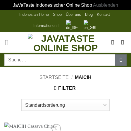
JaVaTaste indonesischer Online Shop
Ausblenden
Zum
Indonesian Home
Shop
Über uns
Blog
Kontakt
Inhalt
Informationen
DE
EN
springen
Suche
nach:
STARTSEITE
/
MAICIH
FILTER