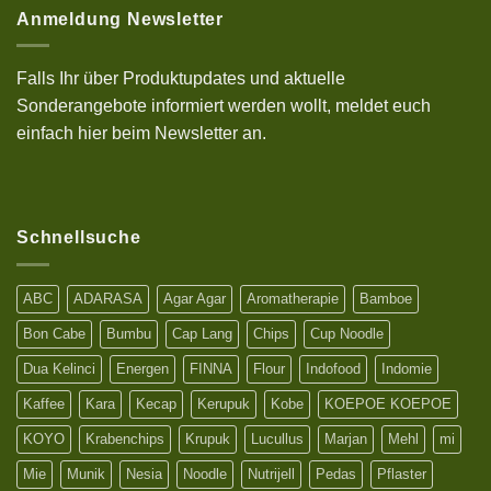
zu
kenyal
10%
Anmeldung Newsletter
Sonderrabatt
Aktion
auf
deinen
Falls Ihr über Produktupdates und aktuelle
Einkauf
bei
Sonderangebote informiert werden wollt, meldet euch
uns
mit
einfach hier beim Newsletter an.
einem
Bestellwert
ab
25€
Schnellsuche
ABC
ADARASA
Agar Agar
Aromatherapie
Bamboe
Bon Cabe
Bumbu
Cap Lang
Chips
Cup Noodle
Dua Kelinci
Energen
FINNA
Flour
Indofood
Indomie
Kaffee
Kara
Kecap
Kerupuk
Kobe
KOEPOE KOEPOE
KOYO
Krabenchips
Krupuk
Lucullus
Marjan
Mehl
mi
Mie
Munik
Nesia
Noodle
Nutrijell
Pedas
Pflaster