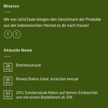
Mission
Wir von JaVaTaste bringen den Geschmack der Produkte
aus der indonesischen Heimat zu dir nach Hause!
Aktuelle News
Betriebsurlaub
26
Aug.
Keine
Kommentare
zu
Resep Bakso halal, lezat dan kenyal
05
Betriebsurlaub
Nov.
Keine
Kommentare
zu
10% Sonderrabatt Aktion auf deinen Einkauf bei
03
Resep
Bakso
Nov.
uns mit einem Bestellwert ab 25€
halal,
Keine
lezat
Kommentare
dan