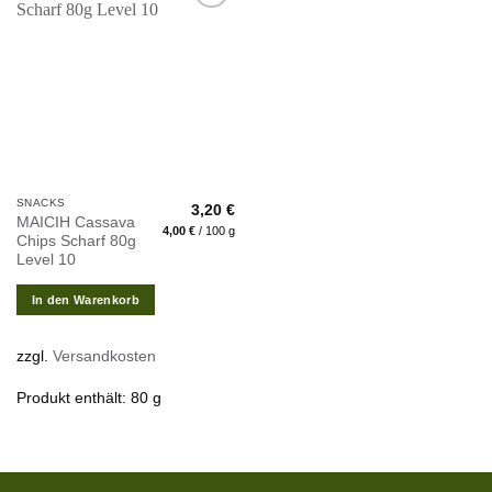
Zur
Wunschliste
hinzufügen
SNACKS
3,20
€
MAICIH Cassava
4,00
€
/
100
g
Chips Scharf 80g
Level 10
In den Warenkorb
zzgl.
Versandkosten
Produkt enthält: 80
g